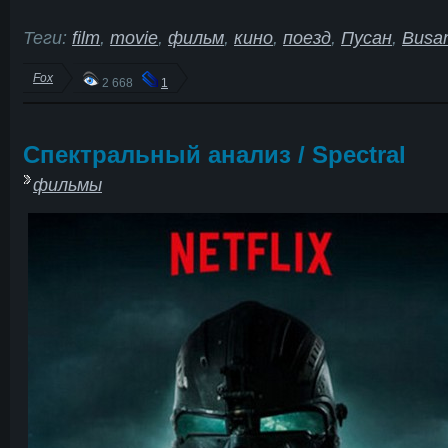
Теги:
film
,
movie
,
фильм
,
кино
,
поезд
,
Пусан
,
Busa
Fox
2 668
1
Спектральный анализ / Spectral
фильмы