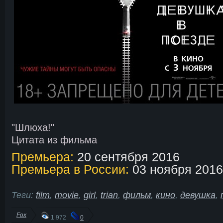
"Шлюха!"
Цитата из фильма
Премьера:
20 сентября 2016
Премьера в России:
03 ноября 2016
Теги:
film
,
movie
,
girl
,
trian
,
фильм
,
кино
,
девушка
,
Fox
1 972
0