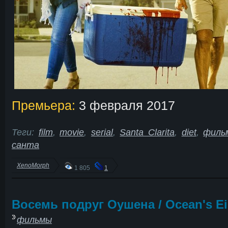
Премьера:
3 февраля 2017
Теги:
film
,
movie
,
serial
,
Santa Clarita
,
diet
,
филь
санта
XenoMorph
1 805
1
Восемь подруг Оушена / Ocean's Ei
фильмы