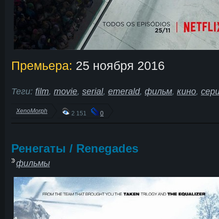
Премьера:
25 ноября 2016
Теги:
film
,
movie
,
serial
,
emerald
,
фильм
,
кино
,
сер
XenoMorph
2 151
0
Ренегаты / Renegades
фильмы