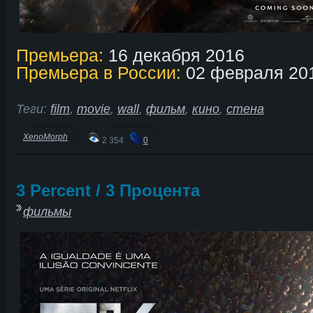
Премьера:
16 декабря 2016
Премьера в России:
02 февраля 20
Теги:
film
,
movie
,
wall
,
фильм
,
кино
,
стена
XenoMorph
2 354
0
3 Percent / 3 Процента
фильмы