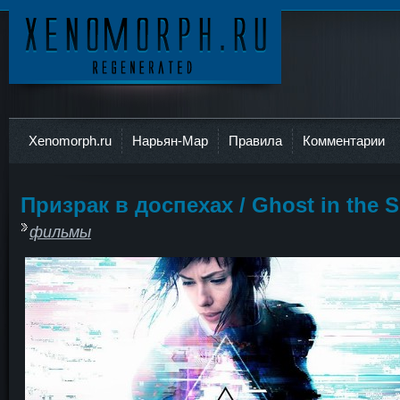
Ксеноморф
Xenomorph.ru
Нарьян-Мар
Правила
Комментарии
Призрак в доспехах / Ghost in the S
фильмы