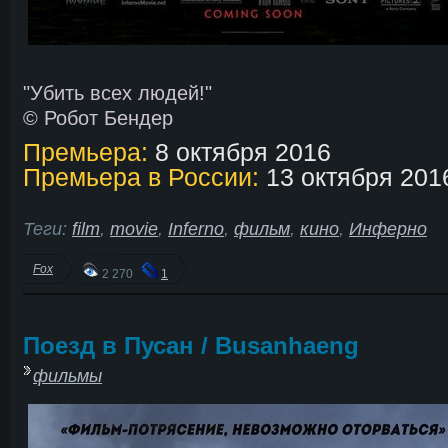
"Убить всех людей!"
© Робот Бендер
Премьера:
8 октября 2016
Премьера в России:
13 октября 201
Теги:
film
,
movie
,
Inferno
,
фильм
,
кино
,
Инферно
Fox
2 270
1
Поезд в Пусан / Busanhaeng
фильмы