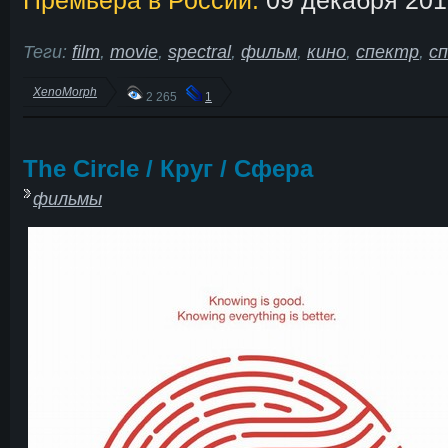
Теги:
film
,
movie
,
spectral
,
фильм
,
кино
,
спектр
,
с
XenoMorph
2 265
1
The Circle / Круг / Сфера
фильмы