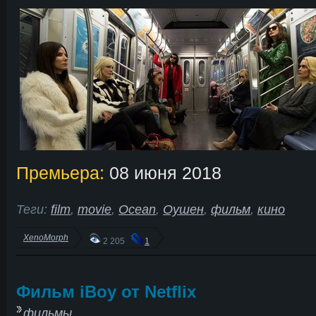
Премьера:
08 июня 2018
Теги:
film
,
movie
,
Ocean
,
Оушен
,
фильм
,
кино
XenoMorph
2 205
1
Фильм iBoy от Netflix
фильмы