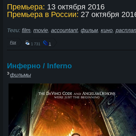
Премьера:
13 октября 2016
Премьера в России:
27 октября 201
Теги:
film
,
movie
,
accountant
,
фильм
,
кино
,
распла
Fox
1 731
1
Инферно / Inferno
фильмы