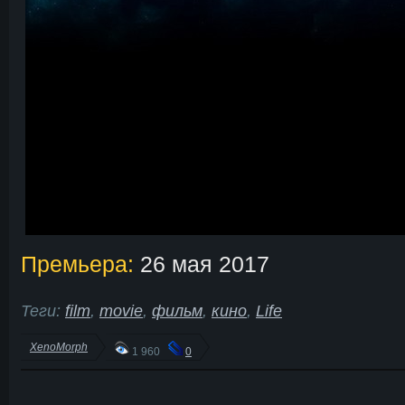
Премьера:
26 мая 2017
Теги:
film
,
movie
,
фильм
,
кино
,
Life
XenoMorph
1 960
0