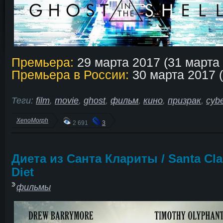
Премьера:
29 марта 2017 (31 марта
Премьера в России:
30 марта 2017 (
Теги:
film
,
movie
,
ghost
,
фильм
,
кино
,
призрак
,
cyb
XenoMorph
2 691
3
Диета из Санта Клариты / Santa Clar
Diet
фильмы