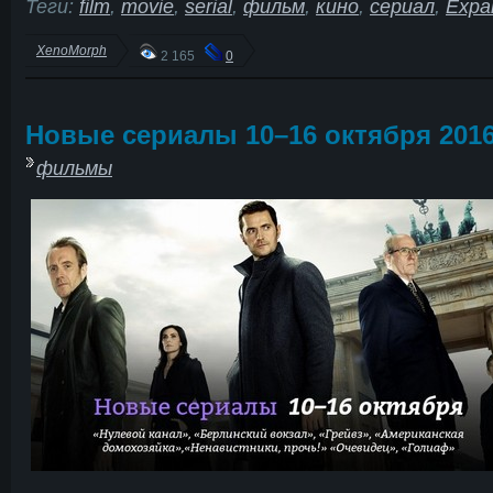
Теги:
film
,
movie
,
serial
,
фильм
,
кино
,
сериал
,
Expa
XenoMorph
2 165
0
Новые сериалы 10–16 октября 201
фильмы