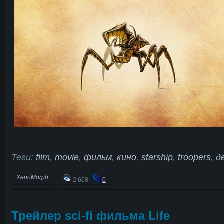
Теги:
film
,
movie
,
фильм
,
кино
,
starship
,
troopers
,
д
XenoMorph
2 608
0
Трейлер sci-fi фильма Life