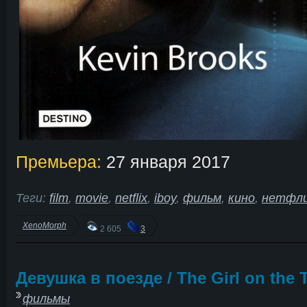
Премьера:
27 января 2017
Теги:
film
,
movie
,
netflix
,
iboy
,
фильм
,
кино
,
нетфли
XenoMorph
2 605
3
Девушка в поезде / The Girl on the T
фильмы