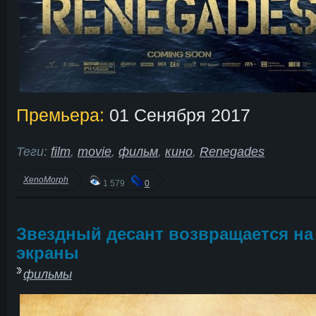
Премьера:
01 Сенября 2017
Теги:
film
,
movie
,
фильм
,
кино
,
Renegades
XenoMorph
1 579
0
Звездный десант возвращается на
экраны
фильмы