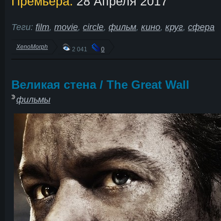
Премьера:
28 Апреля 2017
Теги:
film
,
movie
,
circle
,
фильм
,
кино
,
круг
,
сфера
XenoMorph
2 041
0
Великая стена / The Great Wall
фильмы