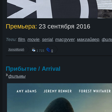
Премьера:
23 сентября 2016
Теги:
film
,
movie
,
serial
,
macgyver
,
макгайвер
,
фил
XenoMorph
1 715
0
Прибытие / Arrival
фильмы