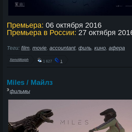
Премьера:
06 октября 2016
Премьера в России:
27 октября 201
Теги:
film
,
movie
,
accountant
,
филь
,
кино
,
афера
XenoMorph
1 627
1
Miles / Майлз
фильмы