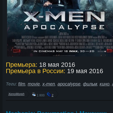
Премьера:
18 мая 2016
Премьера в России:
19 мая 2016
Теги:
film
,
movie
,
x-men
,
apocalypse
,
фильм
,
кино
,
XenoMorph
1 800
2