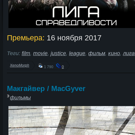
Премьера:
16 ноября 2017
Теги:
film
,
movie
,
justice
,
league
,
фильм
,
кино
,
лига
XenoMorph
1 790
0
Макгайвер / MacGyver
фильмы