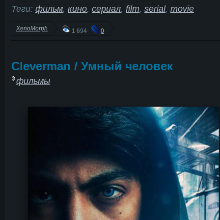
Теги:
фильм
,
кино
,
сериал
,
film
,
serial
,
movie
XenoMorph
1 694
0
Cleverman / Умный человек
фильмы