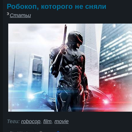
Робокоп, которого не сняли
Статьи
Теги:
robocop
,
film
,
movie