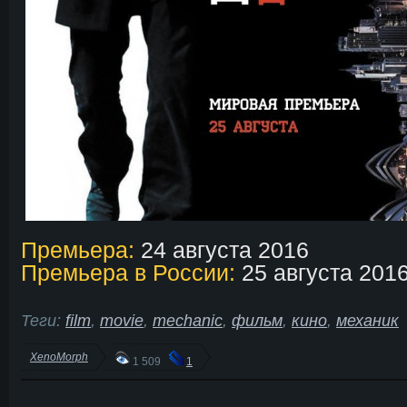
Премьера:
24 августа 2016
Премьера в России:
25 августа 201
Теги:
film
,
movie
,
mechanic
,
фильм
,
кино
,
механик
XenoMorph
1 509
1