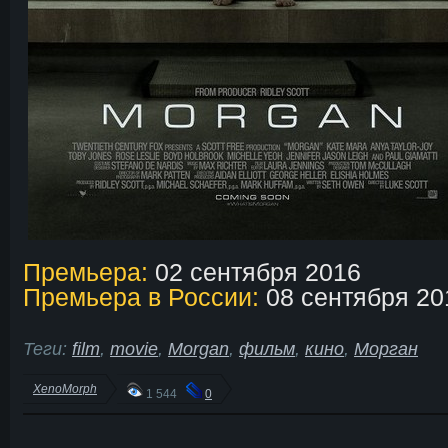
Премьера:
02 сентября 2016
Премьера в России:
08 сентября 20
Теги:
film
,
movie
,
Morgan
,
фильм
,
кино
,
Морган
XenoMorph
1 544
0