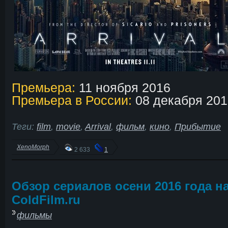
Премьера:
11 ноября 2016
Премьера в России:
08 декабря 201
Теги:
film
,
movie
,
Arrival
,
фильм
,
кино
,
Прибытие
XenoMorph
2 633
1
Обзор сериалов осени 2016 года н
ColdFilm.ru
фильмы