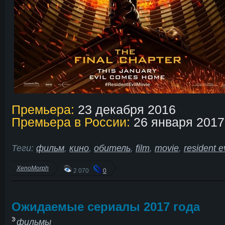
Премьера:
23 декабря 2016
Премьера в России:
26 января 2017
Теги:
фильм
,
кино
,
обитель
,
film
,
movie
,
resident ev
XenoMorph
2 070
0
Ожидаемые сериалы 2017 года
фильмы