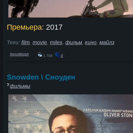
Премьера:
2017
Теги:
film
,
movie
,
miles
,
фильм
,
кино
,
майлз
XenoMorph
1 768
0
Snowden \ Сноуден
фильмы