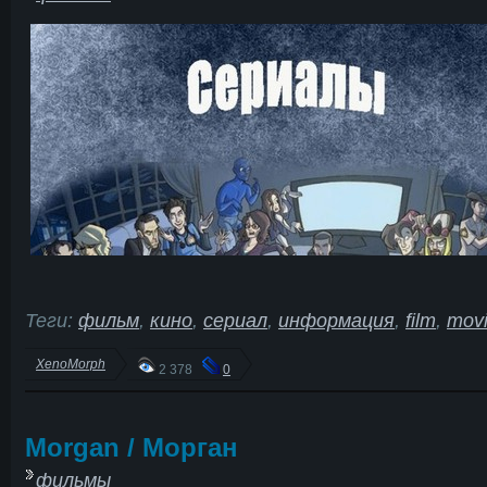
Теги:
фильм
,
кино
,
сериал
,
информация
,
film
,
mov
XenoMorph
2 378
0
Morgan / Морган
фильмы