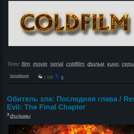
Теги:
film
,
movie
,
serial
,
coldfilm
,
фильм
,
кино
,
сери
XenoMorph
1 729
0
Обитель зла: Последняя глава / Re
Evil: The Final Chapter
фильмы