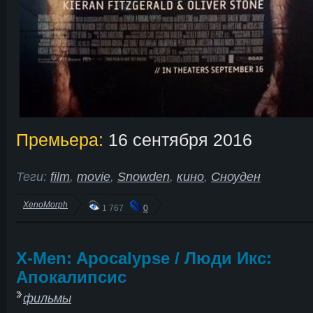
Премьера:
16 сентября 2016
Теги:
film
,
movie
,
Snowden
,
кино
,
Сноуден
XenoMorph
1 767
0
X-Men: Apocalypse / Люди Икс:
Апокалипсис
фильмы