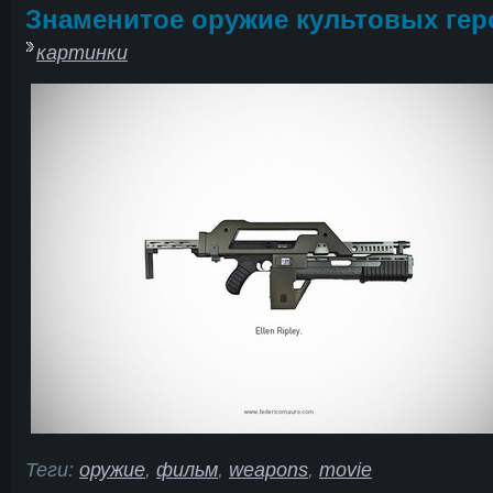
Знаменитое оружие культовых гер
картинки
Теги:
оружие
,
фильм
,
weapons
,
movie