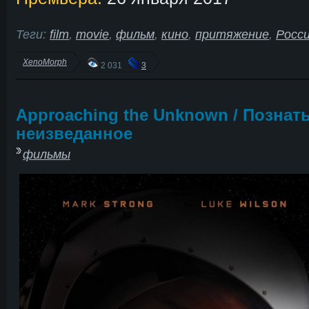
Теги:
film
,
movie
,
фильм
,
кино
,
притяжение
,
Росс
XenoMorph
2 031
3
Approaching the Unknown / Познат
неизведанное
фильмы