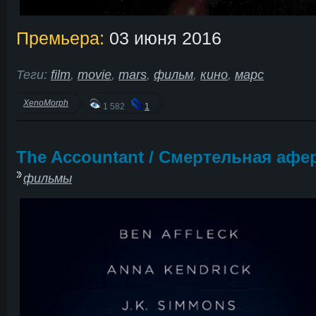
Премьера:
03 июня 2016
Теги:
film
,
movie
,
mars
,
фильм
,
кино
,
марс
XenoMorph
1 582
1
The Accountant / Смертельная афе
фильмы