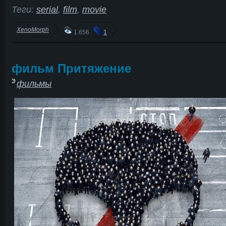
Теги:
serial
,
film
,
movie
XenoMorph
1 656
1
фильм Притяжение
фильмы