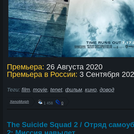
Премьера:
26 Августа 2020
Премьера в России:
3 Сентября 20
Теги:
film
,
movie
,
tenet
,
фильм
,
кино
,
довод
XenoMorph
1 458
0
The Suicide Squad 2 / Отряд самоу
2: Миссия навылет