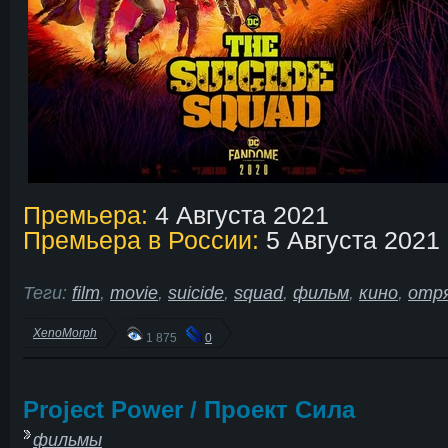
Премьера:
4 Августа 2021
Премьера в России:
5 Августа 2021
Теги:
film
,
movie
,
suicide
,
squad
,
фильм
,
кино
,
отр
XenoMorph
1 875
0
Project Power / Проект Сила
фильмы