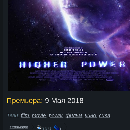
Премьера:
9 Мая 2018
Теги:
film
,
movie
,
power
,
фильм
,
кино
,
сила
XenoMorph
3 571
3