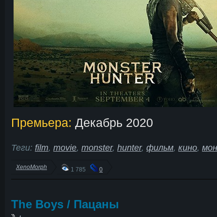
Премьера:
Декабрь 2020
Теги:
film
,
movie
,
monster
,
hunter
,
фильм
,
кино
,
мо
XenoMorph
1 785
0
The Boys / Пацаны