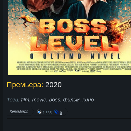
Премьера:
2020
Теги:
film
,
movie
,
boss
,
фильм
,
кино
XenoMorph
1 585
0