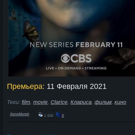
Премьера:
11 Февраля 2021
Теги:
film
,
movie
,
Clarice
,
Клариса
,
фильм
,
кино
XenoMorph
1 406
0