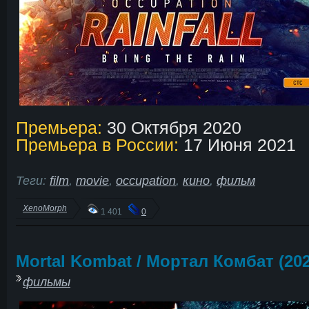
Премьера:
30 Октября 2020
Премьера в России:
17 Июня 2021
Теги:
film
,
movie
,
occupation
,
кино
,
фильм
XenoMorph
1 401
0
Mortal Kombat / Мортал Комбат (202
фильмы