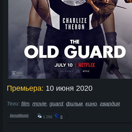
Премьера:
10 июня 2020
Теги:
film
,
movie
,
guard
,
фильм
,
кино
,
гвардия
XenoMorph
1 258
0