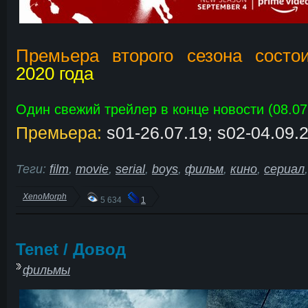
Премьера второго сезона сост
2020 года
Один свежий трейлер в конце новости (08.07
Премьера:
s01-26.07.19; s02-04.09.
Теги:
film
,
movie
,
serial
,
boys
,
фильм
,
кино
,
сериал
XenoMorph
5 634
1
Tenet / Довод
фильмы