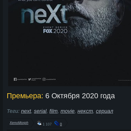
Премьера:
6 Октября 2020 года
Теги:
next
,
serial
,
film
,
movie
,
некст
,
сериал
XenoMorph
1 107
0