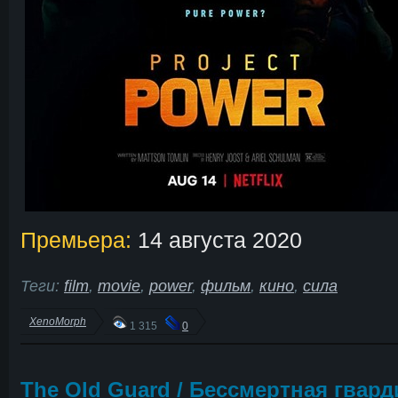
Премьера:
14 августа 2020
Теги:
film
,
movie
,
power
,
фильм
,
кино
,
сила
XenoMorph
1 315
0
The Old Guard / Бессмертная гвард