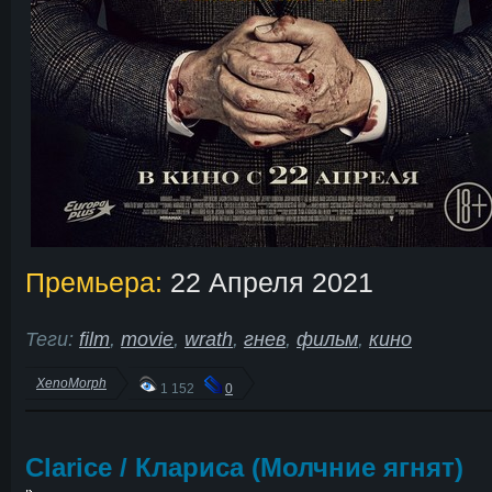
Премьера:
22 Апреля 2021
Теги:
film
,
movie
,
wrath
,
гнев
,
фильм
,
кино
XenoMorph
1 152
0
Clarice / Клариса (Молчние ягнят)