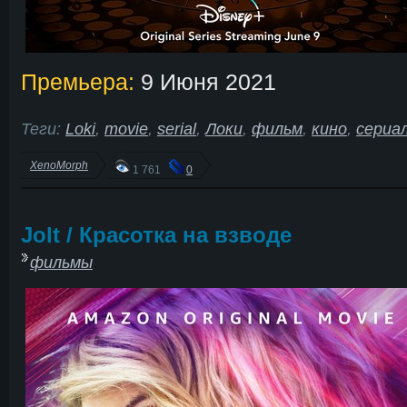
Премьера:
9 Июня 2021
Теги:
Loki
,
movie
,
serial
,
Локи
,
фильм
,
кино
,
сериа
XenoMorph
1 761
0
Jolt / Красотка на взводе
фильмы