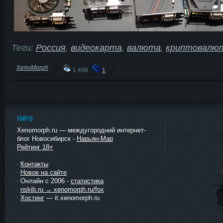
Теги:
Россия
,
видеокарта
,
валюта
,
криптовалю
XenoMorph
1 498
1
INFO
Xenomorph.ru — междугородний интернет-
блог Новосибирск -
Нарьян-Мар
Рейтинг 18+
Контакты
Новое на сайте
Онлайн с 2006 -
статистика
nskib.ru → xenomorph.ru/fox
Хостинг
— it.xenomorph.ru