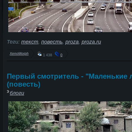
Теги:
текст
,
повесть
,
proza
,
proza.ru
XenoMorph
1 438
0
Первый смотритель - "Маленькие 
(повесть)
блоги