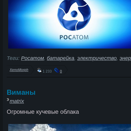
Теги:
Росатом
,
батарейка
,
электричество
,
энер
XenoMorph
1 233
0
Виманы
matrix
Огромные кучевые облака