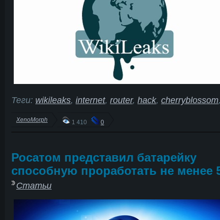
Теги:
wikileaks
,
internet
,
router
,
hack
,
cherryblossom
XenoMorph
1 410
0
Росатом представил батарейку
способную проработать не менее 5
Статьи