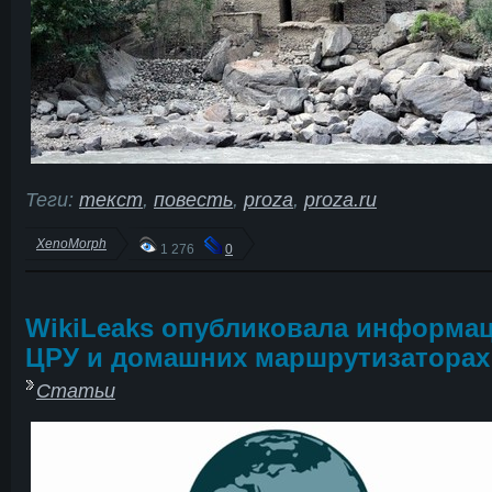
Теги:
текст
,
повесть
,
proza
,
proza.ru
XenoMorph
1 276
0
WikiLeaks опубликовала информа
ЦРУ и домашних маршрутизаторах
Статьи