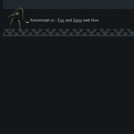
Xenomorph.ru -
Fox
and
Xeno
web hive
Ксеномо
рф