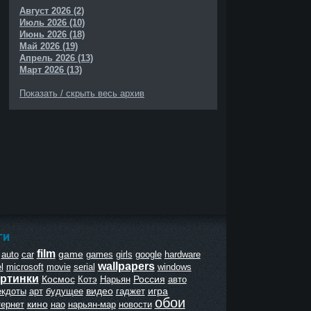
Август 2026 (2)
Июль 2026 (10)
Июнь 2026 (18)
Май 2026 (19)
Апрель 2026 (13)
Март 2026 (13)
Показать / скрыть весь архив
ГИ
film
game
auto
car
games
girls
google
hardware
wallpapers
l
microsoft
movie
serial
windows
ртинки
Космос
Россия
Котэ
Нарьян
авто
видео
игра
екдоты
арт
будущее
гаджет
обои
кино
тернет
нао
нарьян-мар
новости