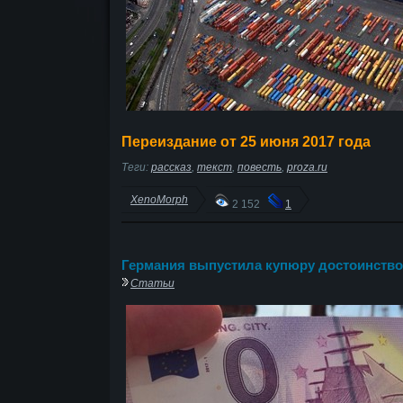
Переиздание от 25 июня 2017 года
Теги:
рассказ
,
текст
,
повесть
,
proza.ru
XenoMorph
2 152
1
Германия выпустила купюру достоинство
Статьи