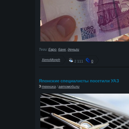
Теги:
Евро
,
банк
,
деньги
XenoMorph
2 111
0
Японские специалисты посетили УАЗ
техника
/
автомобили