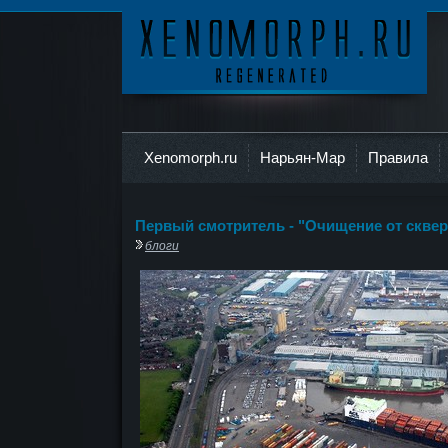
Ксеноморф
Xenomorph.ru
Нарьян-Мар
Правила
Первый смотритель - "Очищение от скверн
блоги