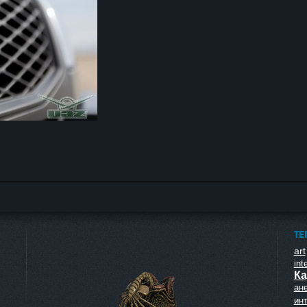
ТЕ
art
inte
Ка
ан
ин