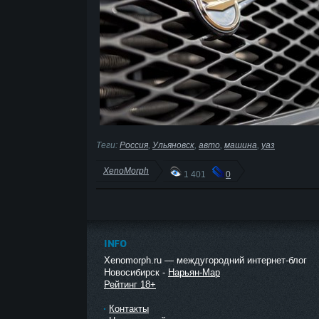
Теги:
Россия
,
Ульяновск
,
авто
,
машина
,
уаз
XenoMorph
1 401
0
INFO
Xenomorph.ru — междугородний интернет-блог
Новосибирск -
Нарьян-Мар
Рейтинг 18+
Контакты