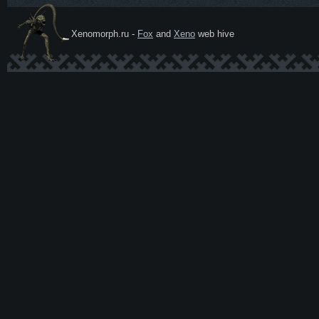
Xenomorph.ru -
Fox
and
Xeno
web hive
Ксеномо
рф