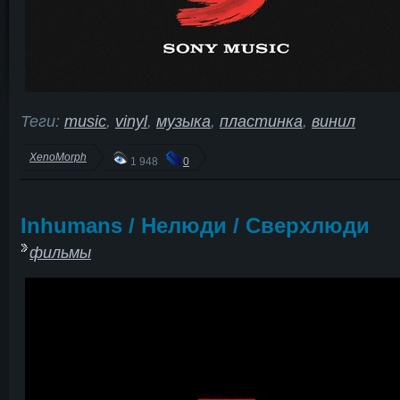
Теги:
music
,
vinyl
,
музыка
,
пластинка
,
винил
XenoMorph
1 948
0
Inhumans / Нелюди / Сверхлюди
фильмы