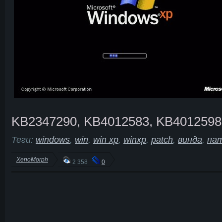
KB2347290, KB4012583, KB4012598
Теги:
windows
,
win
,
win xp
,
winxp
,
patch
,
винда
,
па
XenoMorph
2 358
0