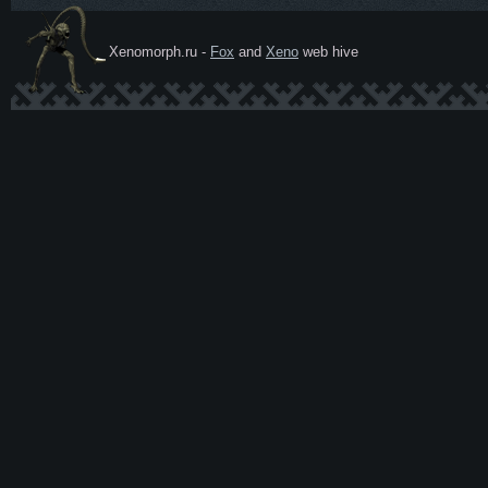
Xenomorph.ru -
Fox
and
Xeno
web hive
Ксеномо
рф