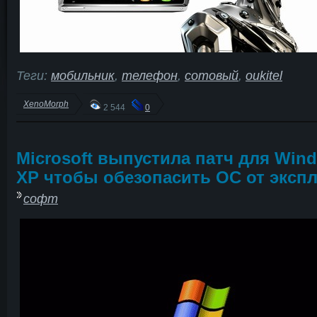
Теги:
мобильник
,
телефон
,
сотовый
,
oukitel
XenoMorph
2 544
0
Microsoft выпустила патч для Win
XP чтобы обезопасить ОС от эксп
софт