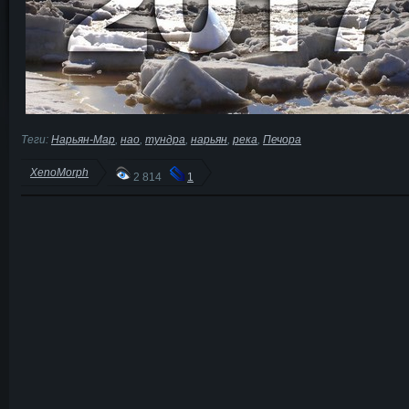
Теги:
Нарьян-Мар
,
нао
,
тундра
,
нарьян
,
река
,
Печора
XenoMorph
2 814
1