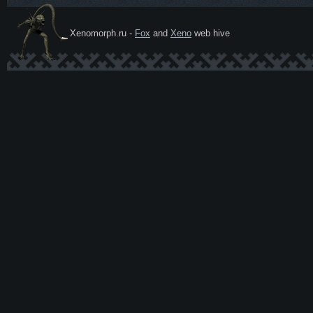
Xenomorph.ru -
Fox
and
Xeno
web hive
Ксеномо
рф