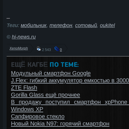
_
Теги:
мобильник
,
телефон
,
сотовый
,
oukitel
©
hi-news.ru
XenoMorph
2 543
0
ЕЩЁ КАГБΕ
ПО ТЕМЕ:
Модульный смартфон Google
J.Flex: гибкий аккумулятор емкостью в 300
ZTE Flash
Gorilla Glass ещё прочнее
В продажу поступил смартфон xpPhone
Windows ХР
Сапфировое стекло
Новый Nokia N97: горячий смартфон