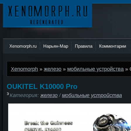
Ксеноморф
Xenomorph.ru
Нарьян-Мар
Правила
Комментарии
Xenomorph
»
железо
»
мобильные устройства
» 
OUKITEL K10000 Pro
Категория:
железо
/
мобильные устройства