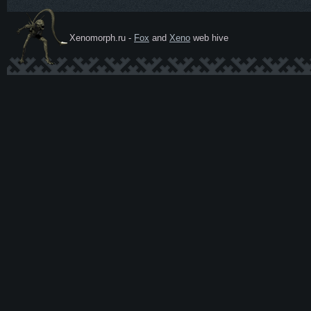
Xenomorph.ru -
Fox
and
Xeno
web hive
Ксеномо
рф