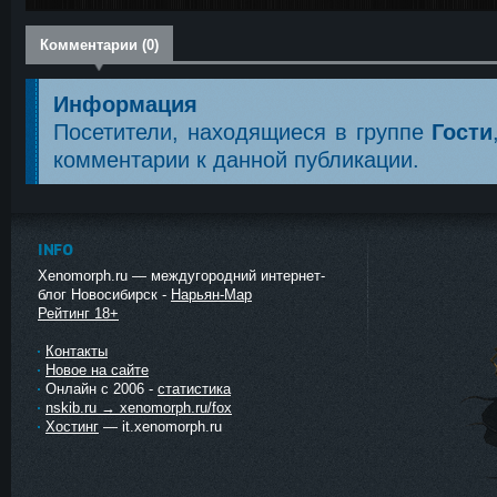
Комментарии (0)
Информация
Посетители, находящиеся в группе
Гости
комментарии к данной публикации.
INFO
Xenomorph.ru — междугородний интернет-
блог Новосибирск -
Нарьян-Мар
Рейтинг 18+
Контакты
Новое на сайте
Онлайн с 2006 -
статистика
nskib.ru → xenomorph.ru/fox
Хостинг
— it.xenomorph.ru