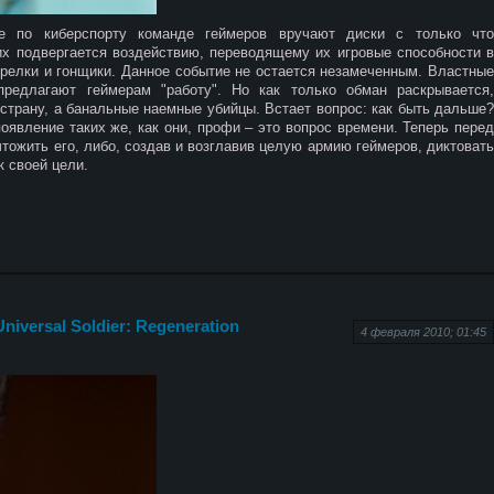
 по киберспорту команде геймеров вручают диски с только что
них подвергается воздействию, переводящему их игровые способности в
трелки и гонщики. Данное событие не остается незамеченным. Властные
редлагают геймерам "работу". Но как только обман раскрывается,
 страну, а банальные наемные убийцы. Встает вопрос: как быть дальше?
оявление таких же, как они, профи – это вопрос времени. Теперь перед
чтожить его, либо, создав и возглавив целую армию геймеров, диктовать
к своей цели.
iversal Soldier: Regeneration
4 февраля 2010; 01:45