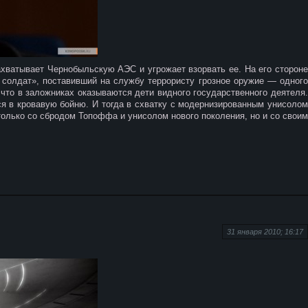
ватывает Чернобыльскую АЭС и угрожает взорвать ее. На его стороне
солдат», поставивший на службу террористу грозное оружие — одного
 что в заложниках оказываются дети видного государственного деятеля.
я в кровавую бойню. И тогда в схватку с модернизированным унисолом
только со сбродом Топоффа и унисолом нового поколения, но и со своим
31 января 2010; 16:17