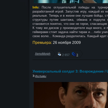
Info
:
После оглушительной победы на турнире
разработанной игрой. Запустив игру, каждый из 
реальные. Теперь и в жизни они лучшие бойцы, с
структуры путем шантажа, обмана и подкупа п
становится понятно, что они не герои, спасающие
К тому же дисков у производителя еще много, и п
геймерами стоит задача найти тираж и... либо уни
свою волю... Команда разделилась. Каждый идет 
Премьера:
26 ноября 2009
XenoMorph
2 657
3
Универсальный солдат 3: Возрождение / Un
фильмы