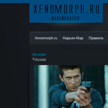
Ксеноморф
Xenomorph.ru
Нарьян-Мар
Правила
На игре
фильмы