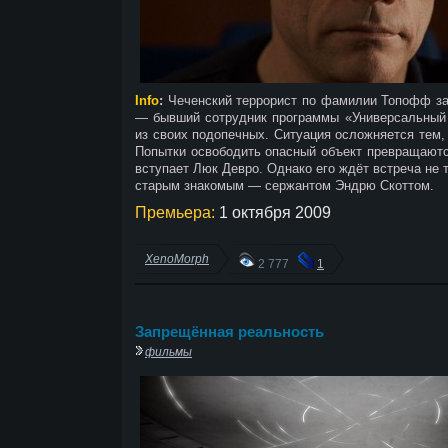
Info
:
Чеченский террорист по фамилии Топофф зах
— бывший сотрудник программы «Универсальный 
из своих подопечных. Ситуация осложняется тем,
Попытки освободить опасный объект превращаютс
вступает Люк Девро. Однако его ждёт встреча не 
старым знакомым — сержантом Эндрю Скоттом.
Премьера:
1 октября 2009
XenoMorph
2 777
1
Запрещённая реальность
фильмы