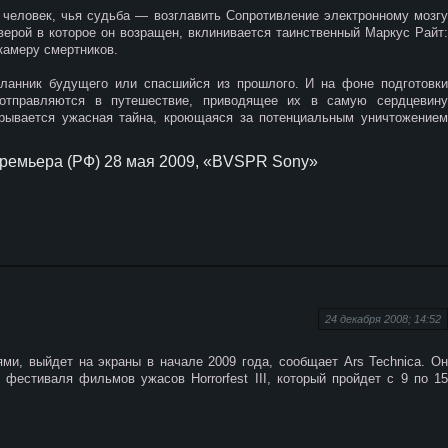
 человек, чья судьба — возглавить Сопротивление электронному мозгу
верой в которое он возращен, вклинивается таинственный Маркус Райт:
камеру смертников.
ланник будущего или спасшийся из прошлого. И на фоне подготовки
отправляются в путешествие, приводящее их в самую сердцевину
крывается ужасная тайна, кроющаяся за потенциальным уничтожением
премьера (РФ) 28 мая 2009, «BVSPR Sony»
24 декабря 2008; 14:52
ми, выйдет на экраны в начале 2009 года, сообщает Ars Technica. Он
х фестиваля фильмов ужасов Horrorfest III, который пройдет с 9 по 15