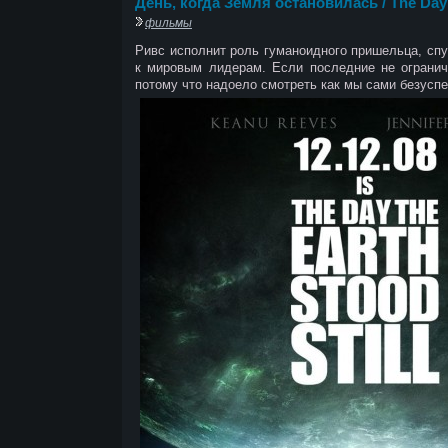
День, когда Земля остановилась / The Day t
фильмы
Ривс исполнит роль гуманоидного пришельца, сп
к мировым лидерам. Если последние не огранич
потому что надоело смотреть как мы сами безусп