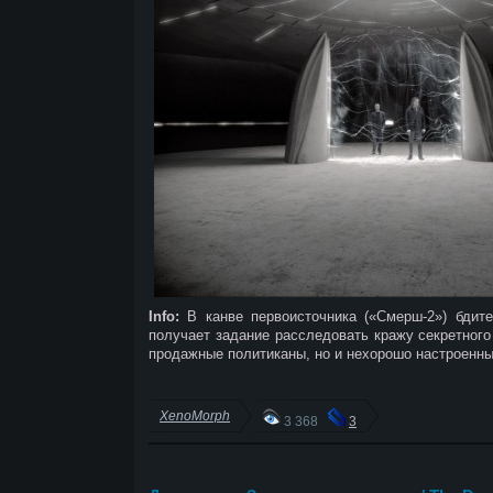
Info:
В канве первоисточника («Смерш-2») бдите
получает задание расследовать кражу секретного
продажные политиканы, но и нехорошо настроенн
XenoMorph
3 368
3