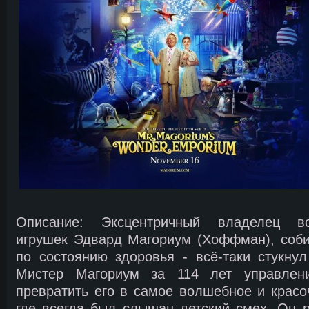
Описание: Эксцентричный владелец во
игрушек Эдвард Магориум (Хоффман), соби
по состоянию здоровья - всё-таки стукну
Мистер Магориум за 114 лет управлен
превратить его в самое волшебное и красо
где всегда был слышан детский смех. Он 