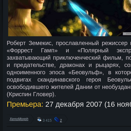
Роберт Земекис, прославленный режиссер 
«Форрест Гамп» и «Полярный экспре
захватывающий приключенческий фильм, п
и предательстве, драконах и рыцарях, с
одноименного эпоса «Беовульф», в котор
подвигах скандинавского героя Беовуль
освободившего жителей Дании от необуздан
(Криспин Гловер).
Премьера:
27 декабря 2007 (16 ноя
XenoMorph
3 415
2