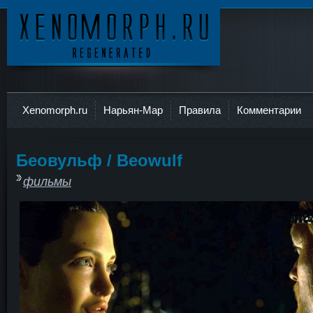
Ксеноморф
Xenomorph.ru
Нарьян-Мар
Правила
Комментарии
Беовульф / Beowulf
фильмы