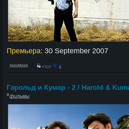
Премьера:
30 September 2007
XenoMorph
4 819
4
Гарольд и Кумар - 2 / Harold & Kum
фильмы