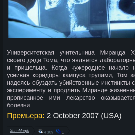
Университетская учительница Миранда Х
своего дяди Тома, что является лабораторн
и пришельца. Когда чужеродное начало н
усеивая коридоры кампуса трупами, Том з
надеясь обуздать убийственные инстинкты 
эксперименту и продлить Миранде жизненны
прописанное ими лекарство оказывает
болезни.
Премьера:
2 October 2007 (USA)
XenoMorph
4 309
1