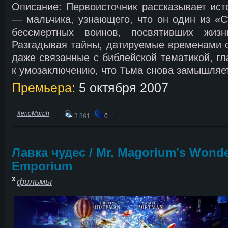
Описание: Первоисточник рассказывает ис
— мальчика, узнающего, что он один из «
бессмертных воинов, посвятивших жиз
Разгадывая тайны, датируемые временами 
даже связанные с библейской тематикой, гл
к умозаключению, что Тьма снова замышляе
Премьера:
5 октября 2007
XenoMorph
3 861
0
Лавка чудес / Mr. Magorium's Wond
Emporium
фильмы