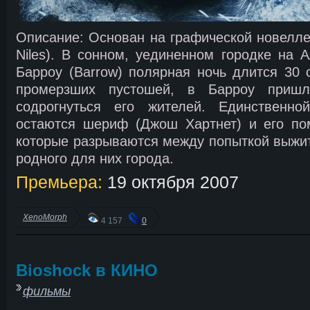
Описание: Основан на графической новелле
Niles). В сонном, уединенном городке на 
Барроу (Barrow) полярная ночь длится 30 с
промерзших пустошей, в Барроу пришл
содрогнуться его жителей. Единственно
остаются шериф (Джош Хартнет) и его по
которые разрываются между попыткой выжи
родного для них города.
Премьера:
19 октября 2007
XenoMorph
4 157
0
Bioshock в КИНО
фильмы