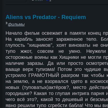
Aliens vs Predator - Requiem
фильмы
Начало фильм освежает в памяти конец пр
На карабль заносят зараженное тело. Бо
глупость "хищников", хоят виноваты не он
тупо жжот, совсем не умно. Неужели
осторожные воины как Хищники не могли пр
наличие заразы. Да или просто осмотрет
вааще верх тупизма! Потом это чудише вы
устроило ГРАМОТНЫЙ разгром так чтобы к
на землю, а не взорвался гдето в космосе
новых (туповатых)актёров?, место действ
городишке? Какая то глупая интрига парня 
чего всё это?, какой то дешевый и безсмы
явно решили тупо сгребсти бабла! Что мы ви