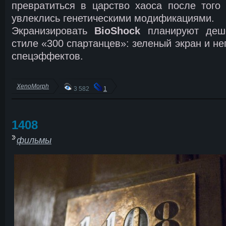
превратиться в царство хаоса после того
увлеклись генетическими модификациями.
Экранизировать
BioShock
планируют деш
стиле «300 спартанцев»: зеленый экран и н
спецэффектов.
XenoMorph
3 582
1
1408
фильмы