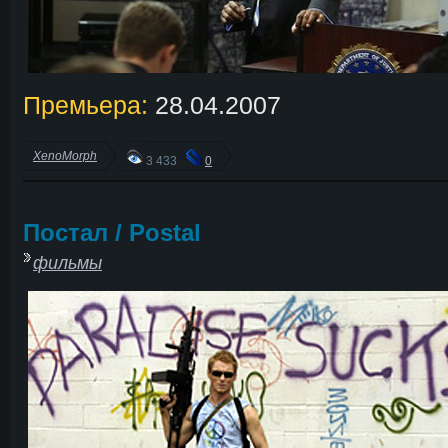
Премьера:
28.04.2007
XenoMorph
3 433
0
Постал / Postal
фильмы