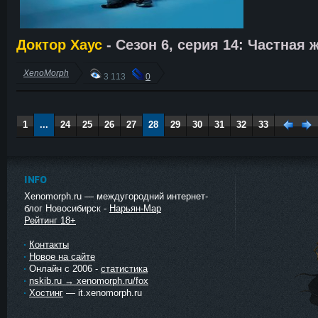
Доктор Хаус
- Сезон 6, серия 14: Частная ж
XenoMorph
3 113
0
1
...
24
25
26
27
28
29
30
31
32
33
Наза
Впе
д
ед
INFO
Xenomorph.ru — междугородний интернет-
блог Новосибирск -
Нарьян-Мар
Рейтинг 18+
Контакты
Новое на сайте
Онлайн с 2006 -
статистика
nskib.ru → xenomorph.ru/fox
Хостинг
— it.xenomorph.ru