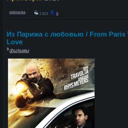
tottimanka
2 823
0
Из Парижа с любовью / From Paris 
Love
фильмы