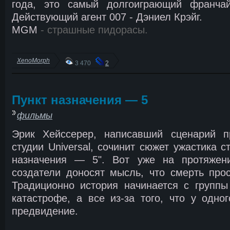
года, это самый долгоиграющий франчай
Действующий агент 007 - Дэниел Крэйг.
MGM
- страшные пидорасы.
XenoMorph
3 470
2
Пункт назначения — 5
фильмы
Эрик Хейссерер, написавший сценарий п
студии Universal, сочинит сюжет ужастика с
назначения — 5". Вот уже на протяжен
создатели доносят мысль, что смерть про
Традиционно история начинается с групп
катастрофе, а все из-за того, что у одно
предвидение.