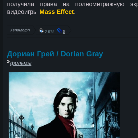
получила права на полнометражную экр
видеоигры
Mass Effect
.
XenoMorph
2 975
5
Дориан Грей / Dorian Gray
фильмы