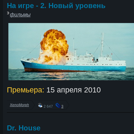
На игре - 2. Новый уровень
фильмы
Премьера:
15 апреля 2010
XenoMorph
2 647
3
Dr. House