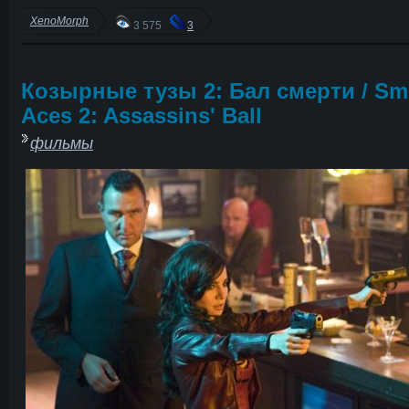
XenoMorph
3 575
3
Козырные тузы 2: Бал смерти / Sm
Aces 2: Assassins' Ball
фильмы