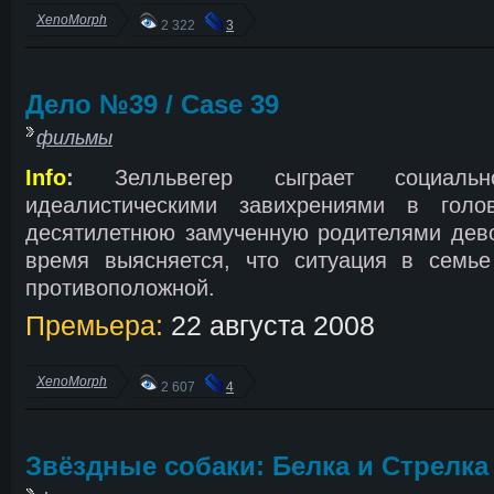
XenoMorph
2 322
3
Дело №39 / Case 39
фильмы
Info
:
Зелльвегер сыграет социальн
идеалистическими завихрениями в голов
десятилетнюю замученную родителями дево
время выясняется, что ситуация в семь
противоположной.
Премьера:
22 августа 2008
XenoMorph
2 607
4
Звёздные собаки: Белка и Стрелка