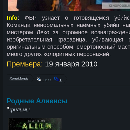
Info
:
ФБР узнаёт о готовящемся убийст
Команда ненормальных наёмных убийц на
мистером Леко за огромное вознагражден
изобретательная красавица, убивающая 
оригинальным способом, смертоносный мас
много других колоритных персонажей.
Премьера:
19 января 2010
XenoMorph
2 677
1
Родные Алиенсы
фильмы