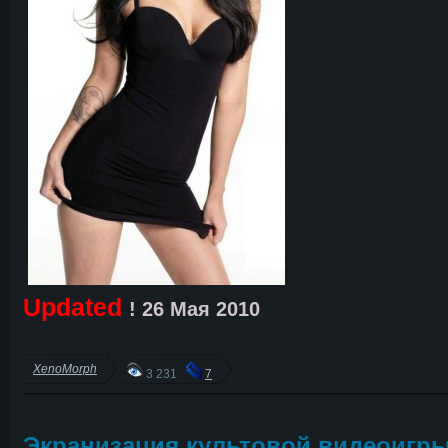
Updated
! 26 Мая 2010
XenoMorph
3 231
7
Экранизация культовой видеоигр