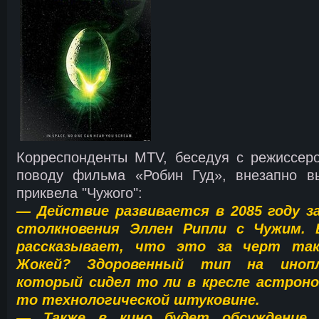
Корреспонденты MTV, беседуя с режиссер
поводу фильма «Робин Гуд», внезапно в
приквела "Чужого":
— Действие развивается в 2085 году за
столкновения Эллен Рипли с Чужим.
рассказывает, что это за черт так
Жокей? Здоровенный тип на инопл
который сидел то ли в кресле астроном
то технологической штуковине.
— Также в кино будет обсуждение