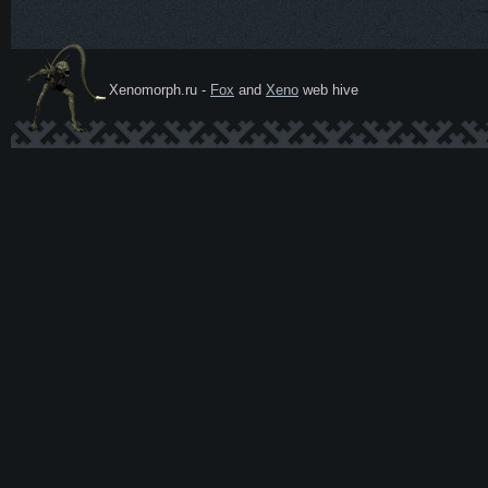
Xenomorph.ru -
Fox
and
Xeno
web hive
Ксеномо
рф