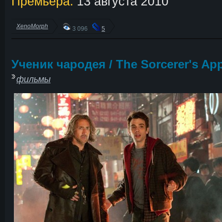
Премьера:
13 августа 2010
XenoMorph
3 096
5
Ученик чародея / The Sorcerer's App
фильмы