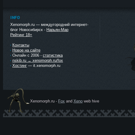
INFO
Xenomorph.ru — междугородний интернет-
блог Новосибирск -
Нарьян-Мар
Рейтинг 18+
Контакты
Новое на сайте
Онлайн с 2006 -
статистика
nskib.ru → xenomorph.ru/fox
Хостинг
— it.xenomorph.ru
Xenomorph.ru -
Fox
and
Xeno
web hive
Ксеномо
рф