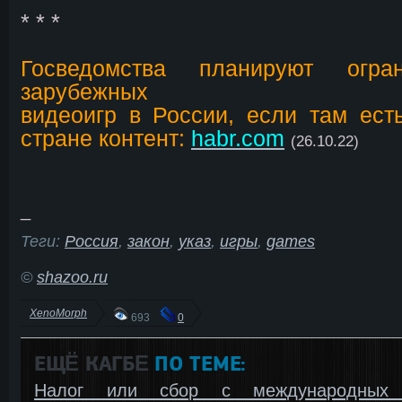
* * *
Госведомства планируют огра
зарубежных
видеоигр в России, если там ес
стране контент:
habr.com
(26.10.22)
_
Теги:
Россия
,
закон
,
указ
,
игры
,
games
©
shazoo.ru
XenoMorph
693
0
ЕЩЁ КАГБΕ
ПО ТЕМЕ:
Налог или сбор с международных 