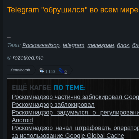
Telegram "обрушился" во всем мире
_
Теги:
Роскомнадзор
,
telegram
,
телеграм
,
блок
,
бл
©
rozetked.me
XenoMorph
1 150
0
ЕЩЁ КАГБΕ
ПО ТЕМЕ:
Роскомнадзор частично заблокировал Goog
Роскомнадзор заблокировал
Роскомнадзор задумался о регулирован
Android
Роскомнадзор начал штрафовать оператор
за использование Google Global Cache