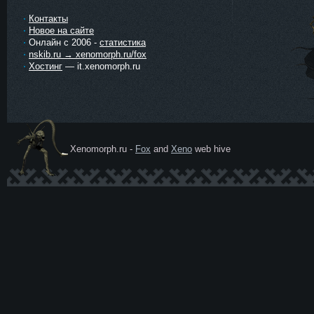
Контакты
Новое на сайте
Онлайн с 2006 -
статистика
nskib.ru → xenomorph.ru/fox
Хостинг
— it.xenomorph.ru
Xenomorph.ru -
Fox
and
Xeno
web hive
Ксеномо
рф