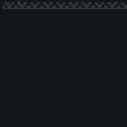
Ксеномо
рф