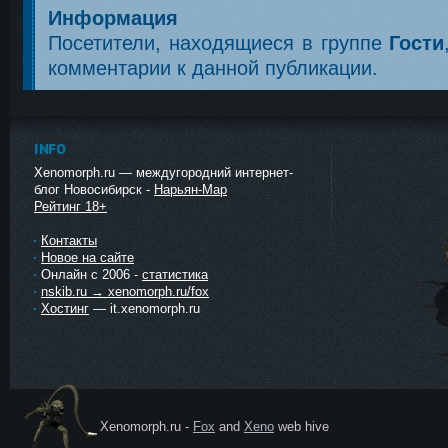
Информация
Посетители, находящиеся в группе
Гости
комментарии к данной публикации.
INFO
Xenomorph.ru — междугородний интернет-
блог Новосибирск -
Нарьян-Мар
Рейтинг 18+
Контакты
Новое на сайте
Онлайн с 2006 -
статистика
nskib.ru → xenomorph.ru/fox
Хостинг
— it.xenomorph.ru
Xenomorph.ru -
Fox
and
Xeno
web hive