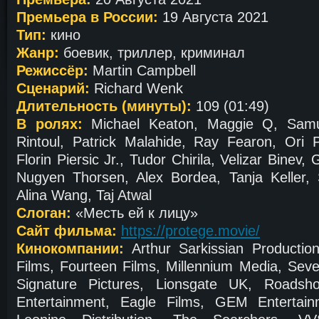
Премьера в России:
19 Августа 2021
Тип:
кино
Жанр:
боевик, триллер, криминал
Режиссёр:
Martin Campbell
Сценарий:
Richard Wenk
Длительность (минуты):
109 (01:49)
В ролях:
Michael Keaton, Maggie Q, Samu
Rintoul, Patrick Malahide, Ray Fearon, Ori Pf
Florin Piersic Jr., Tudor Chirila, Velizar Binev
Nugyen Thorsen, Alex Bordea, Tanja Keller,
Alina Wang, Taj Atwal
Слоган:
«Месть ей к лицу»
Сайт фильма:
https://protege.movie/
Кинокомпании:
Arthur Sarkissian Producti
Films, Fourteen Films, Millennium Media, Seve
Signature Pictures, Lionsgate UK, Roads
Entertainment, Eagle Films, GEM Entertai