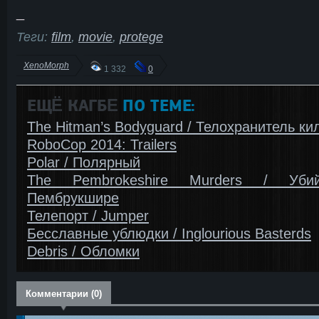
_
Теги:
film
,
movie
,
protege
XenoMorph
1 332
0
ЕЩЁ КАГБΕ
ПО ТЕМЕ:
The Hitman’s Bodyguard / Телохранитель ки
RoboCop 2014: Trailers
Polar / Полярный
The Pembrokeshire Murders / Уби
Пембрукшире
Телепорт / Jumper
Бесславные ублюдки / Inglourious Basterds
Debris / Обломки
Комментарии (0)