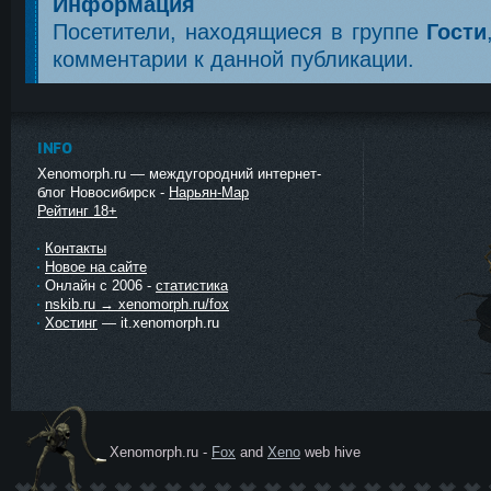
Информация
Посетители, находящиеся в группе
Гости
комментарии к данной публикации.
INFO
Xenomorph.ru — междугородний интернет-
блог Новосибирск -
Нарьян-Мар
Рейтинг 18+
Контакты
Новое на сайте
Онлайн с 2006 -
статистика
nskib.ru → xenomorph.ru/fox
Хостинг
— it.xenomorph.ru
Xenomorph.ru -
Fox
and
Xeno
web hive