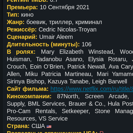
Премьера:
10 Сентября 2021
Тип:
кино
Жанр:
боевик, триллер, криминал
Режиссёр:
Cedric Nicolas-Troyan
Сценарий:
Umair Aleem
Длительность (минуты):
106
В ролях:
Mary Elizabeth Winstead, Woody
Huisman, Tadanobu Asano, Elysia Rotaru, 
Crouch, Eoin O'Brien, Patrick Newall, Ava Car
Allen, Miku Patricia Martineau, Mari Yamamo
Sirinya Bishop, Kazuya Tanabe, Leigh Barwell
Сайт фильма:
https://www.netflix.com/ru/titl
Кинокомпании:
87North, Screen Arcade, Ne
Supply, BML Services, Brauer & Co., Hula Po
Pro-Cam Rentals, Setkeeper, Stone Manage
Resources, VS Service
Страна:
США