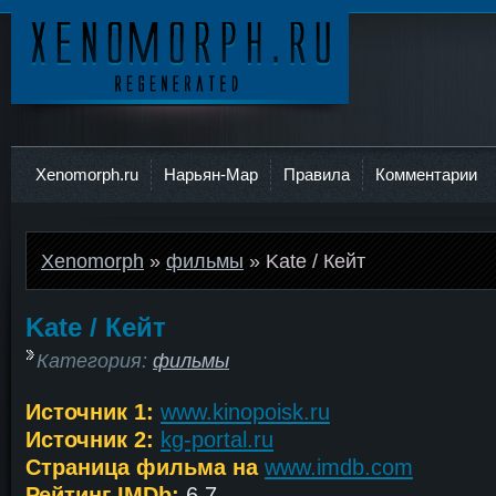
Ксеноморф
Xenomorph.ru
Нарьян-Мар
Правила
Комментарии
Xenomorph
»
фильмы
» Kate / Кейт
Kate / Кейт
Категория:
фильмы
Источник 1:
www.kinopoisk.ru
Источник 2:
kg-portal.ru
Страница фильма на
www.imdb.com
Рейтинг IMDb:
6.7