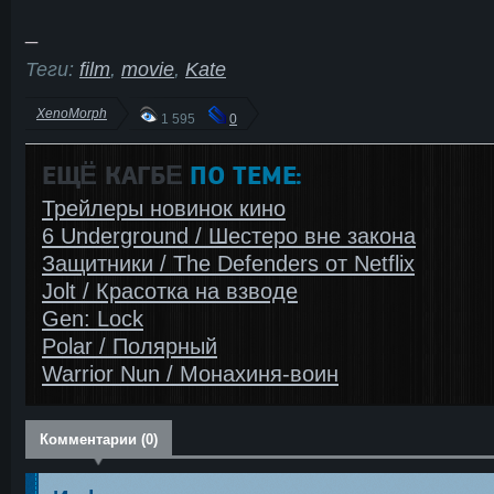
_
Теги:
film
,
movie
,
Kate
XenoMorph
1 595
0
ЕЩЁ КАГБΕ
ПО ТЕМЕ:
Трейлеры новинок кино
6 Underground / Шестеро вне закона
Защитники / The Defenders от Netflix
Jolt / Красотка на взводе
Gen: Lock
Polar / Полярный
Warrior Nun / Монахиня-воин
Комментарии (0)