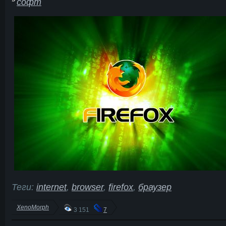
софт
Теги:
internet
,
browser
,
firefox
,
браузер
XenoMorph
3 151
7