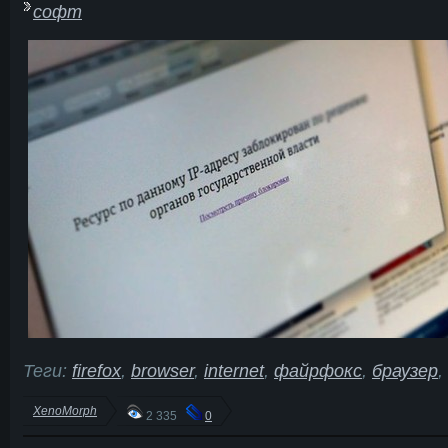
софт
Теги:
firefox
,
browser
,
internet
,
файрфокс
,
браузер
,
XenoMorph
2 335
0