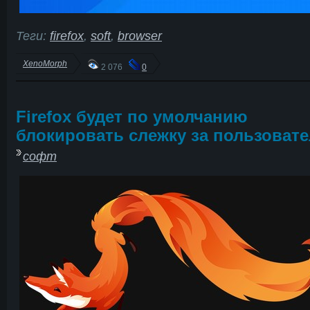
Теги:
firefox
,
soft
,
browser
XenoMorph
2 076
0
Firefox будет по умолчанию
блокировать слежку за пользоват
софт