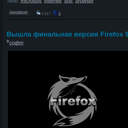
Теги:
microsoft
,
internet
,
soft
,
browser
XenoMorph
2 017
0
Вышла финальная версия Firefox 
софт