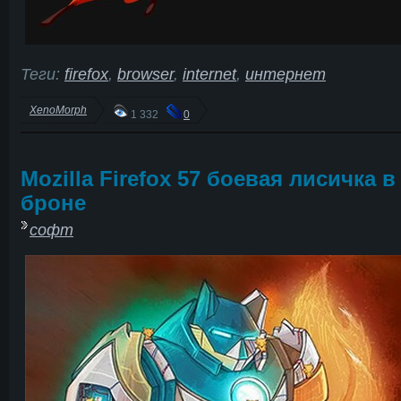
Теги:
firefox
,
browser
,
internet
,
интернет
XenoMorph
1 332
0
Mozilla Firefox 57 боевая лисичка в
броне
софт