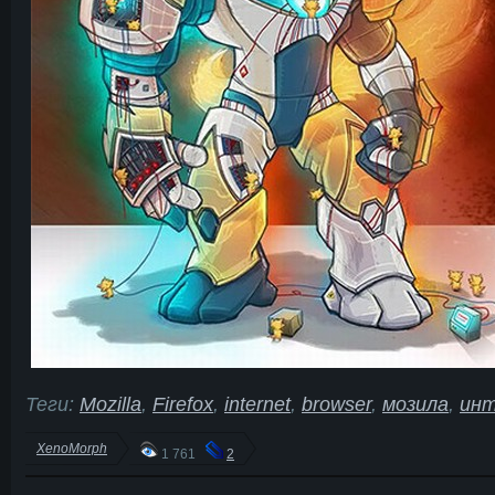
Теги:
Mozilla
,
Firefox
,
internet
,
browser
,
мозила
,
ин
XenoMorph
1 761
2