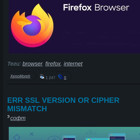
Теги:
browser
,
firefox
,
internet
XenoMorph
1 247
0
ERR SSL VERSION OR CIPHER
MISMATCH
софт