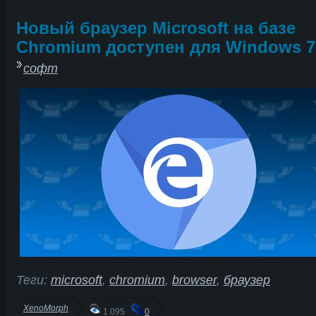
Новый браузер Microsoft на базе
Chromium доступен для Windows 7
софт
Теги:
microsoft
,
chromium
,
browser
,
браузер
XenoMorph
1 095
0