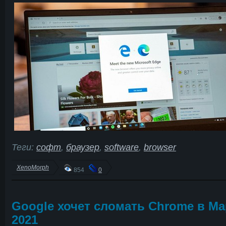
Теги:
софт
,
браузер
,
software
,
browser
XenoMorph
854
0
Google хочет сломать Chrome в Ма
2021