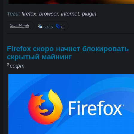
Теги:
firefox
,
browser
,
internet
,
plugin
XenoMorph
5 415
0
Firefox скоро начнет блокировать
скрытый майнинг
софт