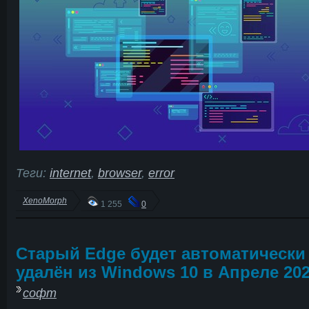
Теги:
internet
,
browser
,
error
XenoMorph
1 255
0
Старый Edge будет автоматически
удалён из Windows 10 в Апреле 20
софт