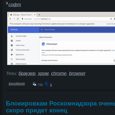
софт
Теги:
браузер
,
хром
,
chrome
,
browser
XenoMorph
798
0
Блокировкам Роскомнадзора очен
скоро придет конец