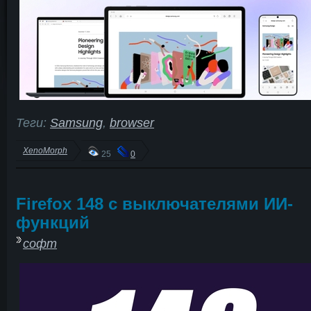
Теги:
Samsung
,
browser
XenoMorph
25
0
Firefox 148 с выключателями ИИ-
функций
софт