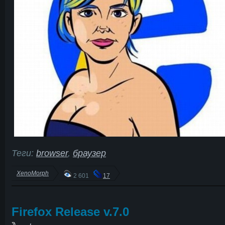
Теги:
browser
,
браузер
XenoMorph
2 601
17
Firefox Release v.7.0