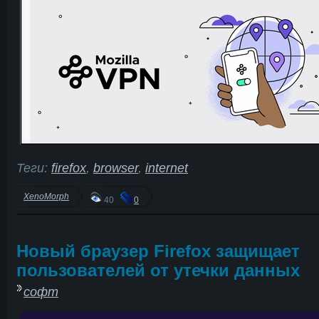
Теги:
firefox
,
browser
,
internet
XenoMorph
40
0
Новый браузер Firefox защищает
пользователей от утечки данных
софт