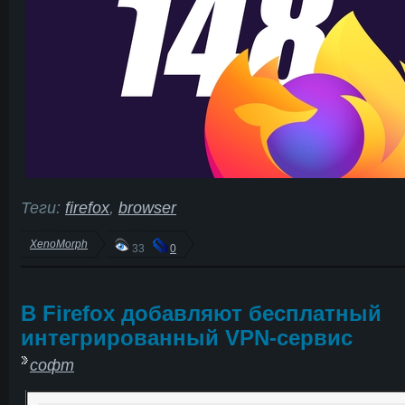
Теги:
firefox
,
browser
XenoMorph
33
0
В Firefox добавляют бесплатный
интегрированный VPN-сервис
софт