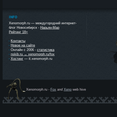
INFO
Xenomorph.ru — междугородний интернет-
блог Новосибирск -
Нарьян-Мар
Рейтинг 18+
Контакты
Новое на сайте
Онлайн с 2006 -
статистика
nskib.ru → xenomorph.ru/fox
Хостинг
— it.xenomorph.ru
Xenomorph.ru -
Fox
and
Xeno
web hive
Ксеномо
рф