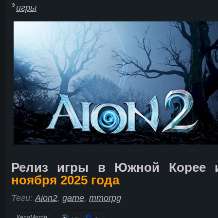
игры
Релиз игры в Южной Корее 
ноября 2025 года
Теги:
Aion2
,
game
,
mmorpg
XenoMorph