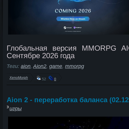
Глобальная версия MMORPG A
Сентябре 2026 года
Теги:
aion
,
Aion2
,
game
,
mmorpg
XenoMorph
52
0
Aion 2 - переработка баланса (02.12
игры