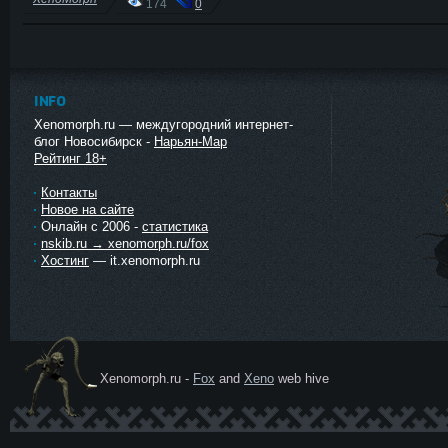
174
0
INFO
Xenomorph.ru — междугородний интернет-
блог Новосибирск -
Нарьян-Мар
Рейтинг 18+
Контакты
Новое на сайте
Онлайн с 2006 -
статистика
nskib.ru → xenomorph.ru/fox
Хостинг
— it.xenomorph.ru
Xenomorph.ru -
Fox
and
Xeno
web hive
Ксеномо