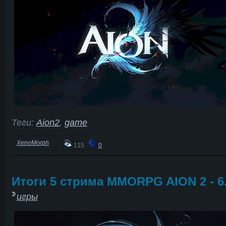
Теги:
Aion2
,
game
XenoMorph
115
0
Итоги 5 стрима MMORPG AION 2 - 6.
игры