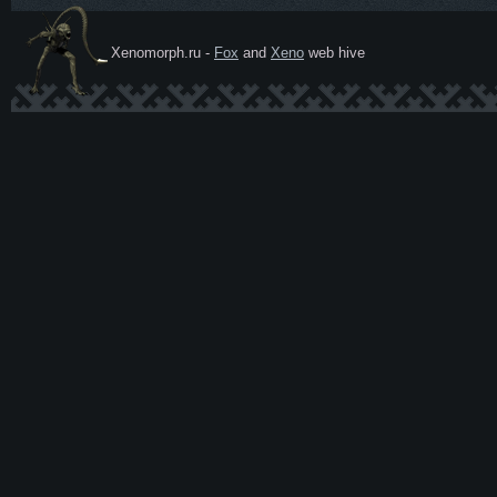
Xenomorph.ru -
Fox
and
Xeno
web hive
Ксеномо
рф