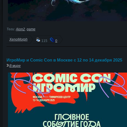
Теги:
Aion2
,
game
XenoMorph
115
0
ИгроМир и Comic Con в Москве с 12 по 14 декабря 2025
В мире