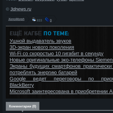
©
3dnews.ru
XenoMorph
833
0
ЕЩЁ КАГБΕ
ПО ТЕМЕ:
Ушной выдаватель звуков
3D-экран нового поколения
Wi-Fi со скоростью 10 гигабит в секунду
Новые оригинальные эко-телефоны Sieme
Экраны будущих смартфонов практически 
потреблять энергию батарей
Google ведет переговоры по приоб
BlackBerry
Microsoft заинтересована в приобретении 
Комментарии (0)