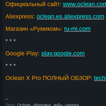
Официальный сайт:
www.oclean.co
Aliexpress:
oclean.es.aliexpress.com
Магазин «Румиком»:
ru-mi.com
* * *
Google Play:
play.google.com
* * *
Oclean X Pro ПОЛНЫЙ ОБЗОР:
tech
_
Теги:
Oclean
,
здоровье
,
зубы
,
щетка