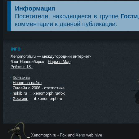
Информация
Посетители, находящиеся в группе
Гости
комментарии к данной публикации.
INFO
Xenomorph.ru — междугородний интернет-
блог Новосибирск -
Нарьян-Мар
Рейтинг 18+
Контакты
Новое на сайте
Онлайн с 2006 -
статистика
nskib.ru → xenomorph.ru/fox
Хостинг
— it.xenomorph.ru
Xenomorph.ru -
Fox
and
Xeno
web hive