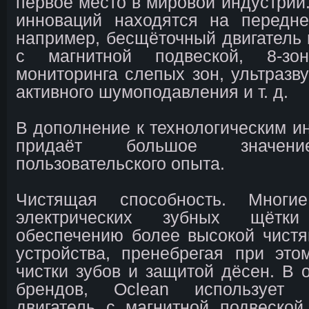
первое место в мировой индустрии.
инноваций находятся на передне
например, бесщёточный двигатель 
с магнитной подвеской, 8-зон
мониторинга слепых зон, ультразву
активного шумоподавления и т. д.
В дополнение к технологическим и
придаёт большое значен
пользовательского опыта.
Чистящая способность. Многие
электрических зубных щётк
обеспечению более высокой чист
устройства, пренебрегая при эт
чистки зубов и защитой дёсен. В о
брендов, Oclean использует б
двигатель с магнитной подвеско