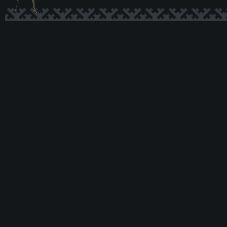
Ксеномо
рф