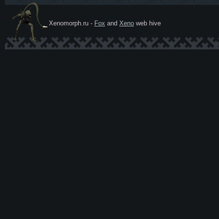
Xenomorph.ru -
Fox
and
Xeno
web hive
Ксеномо
рф