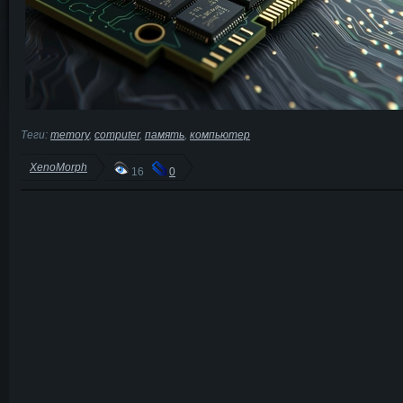
Теги:
memory
,
computer
,
память
,
компьютер
XenoMorph
16
0