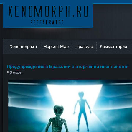
Ксеноморф
Xenomorph.ru
Нарьян-Мар
Правила
Комментарии
Предупреждение в Бразилии о вторжении инопланетян
В мире