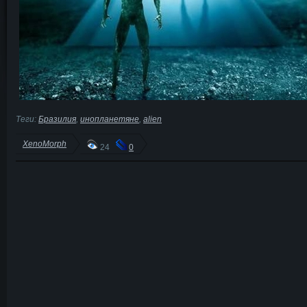
Теги:
Бразилия
,
инопланетяне
,
alien
XenoMorph
24
0