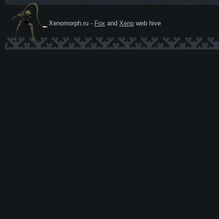
Xenomorph.ru -
Fox
and
Xeno
web hive
Ксеномо
рф