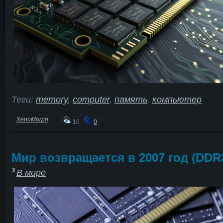
Теги:
memory
,
computer
,
память
,
компьютер
XenoMorph
16
0
Мир возвращается в 2007 год (DDR
В мире