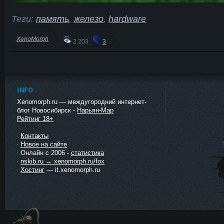
Теги:
память
,
железо
,
hardware
XenoMorph
2 203
3
INFO
Xenomorph.ru — междугородний интернет-
блог Новосибирск -
Нарьян-Мар
Рейтинг 18+
Контакты
Новое на сайте
Онлайн с 2006 -
статистика
nskib.ru → xenomorph.ru/fox
Хостинг
— it.xenomorph.ru