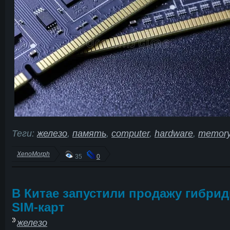
Теги:
железо
,
память
,
computer
,
hardware
,
memor
XenoMorph
35
0
В Китае запустили продажу гибри
SIM-карт
железо