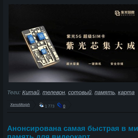
Теги:
Китай
,
телевон
,
сотовый
,
память
,
карта
XenoMorph
1 773
0
Анонсирована самая быстрая в м
память для видеокарт