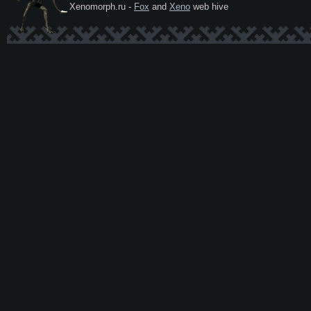
Xenomorph.ru -
Fox
and
Xeno
web hive
Ксеномо
рф