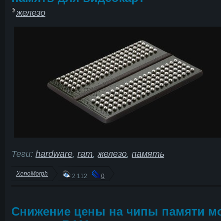
железо
Теги:
hardware
,
ram
,
железо
,
память
XenoMorph
2 112
0
Снижение цены на чипы памяти м