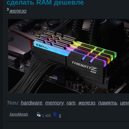
сделать RAM дешевле
железо
Теги:
hardware
,
memory
,
ram
,
железо
,
память
,
цен
XenoMorph
1 485
0