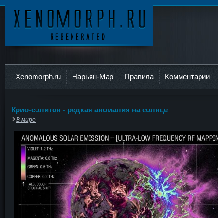
Ксеноморф
Xenomorph.ru
Нарьян-Мар
Правила
Комментарии
Крио-солитон - редкая аномалия на солнце
В мире