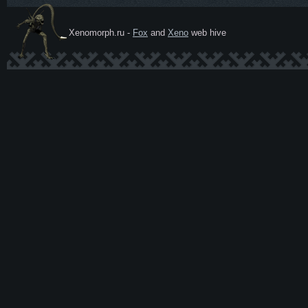
Xenomorph.ru -
Fox
and
Xeno
web hive
Ксеномо
рф