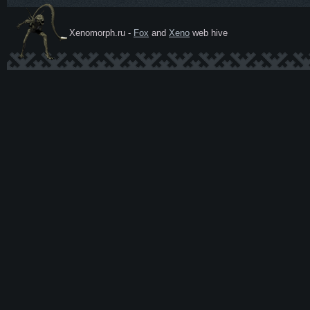
Xenomorph.ru -
Fox
and
Xeno
web hive
Ксеномо
рф