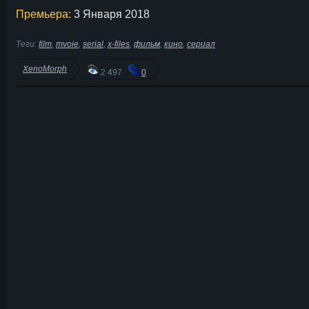
Премьера:
3 Января 2018
Теги:
film
,
mvoie
,
serial
,
x-files
,
фильм
,
кино
,
сериал
XenoMorph
2 497
0