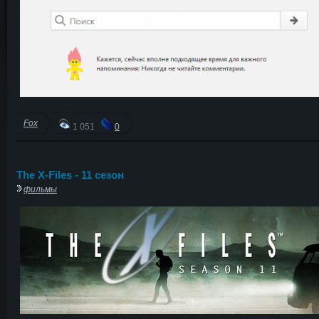
Fox
1 051
0
The X-Files - 11 сезон
фильмы