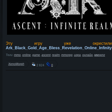
Эту игру уже окрести
Ark_Black_Gold_Age_Bless_Revelation_Online_Infinity
Теги:
mmo
,
online
,
game
,
ascent
,
realm
,
mmorpg
,
игра
,
онлайн
,
мморпг
XenoMorph
2 824
0