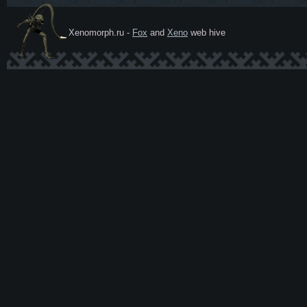
Xenomorph.ru -
Fox
and
Xeno
web hive
Ксеномо
рф