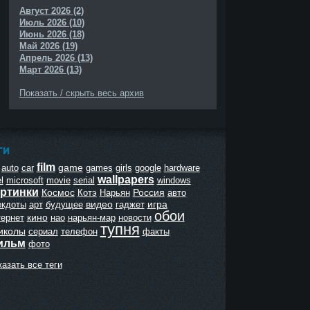
Август 2026 (2)
Июль 2026 (10)
Июнь 2026 (18)
Май 2026 (19)
Апрель 2026 (13)
Март 2026 (13)
Показать / скрыть весь архив
ГИ
film
game
auto
car
games
girls
google
hardware
wallpapers
l
microsoft
movie
serial
windows
ртинки
Космос
Россия
Котэ
Нарьян
авто
видео
игра
екдоты
арт
будущее
гаджет
обои
кино
тернет
нао
нарьян-мар
новости
тупня
иколы
сериал
телефон
факты
ильм
фото
азать все теги