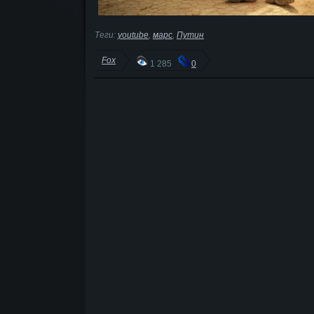
Теги:
youtube
,
марс
,
Путин
Fox
1 285
0