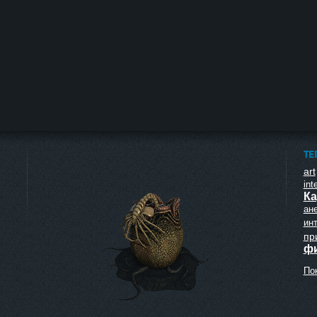
ТЕ
art
inte
Ка
ан
ин
пр
ф
Пок