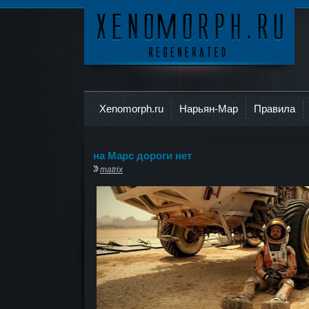
Ксеноморф
Xenomorph.ru
Нарьян-Мар
Правила
на Марс дороги нет
matrix