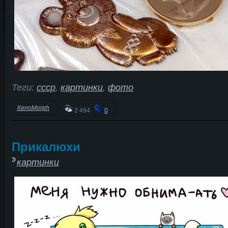
Теги:
ссср
,
картинки
,
фото
XenoMorph
2 494
0
Прикалюхи
картинки