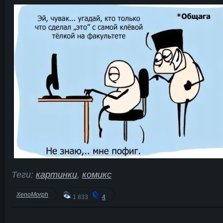
Теги:
картинки
,
комикс
XenoMorph
1 833
4