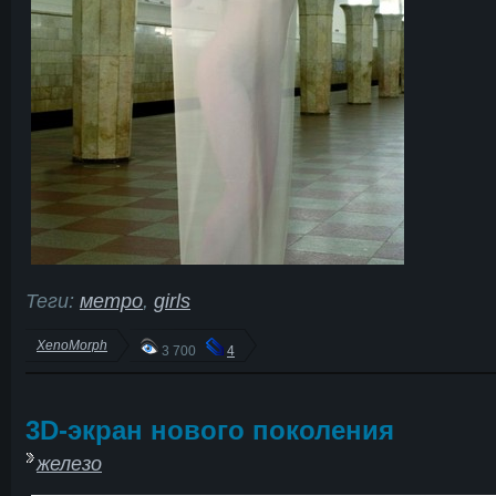
Теги:
метро
,
girls
XenoMorph
3 700
4
3D-экран нового поколения
железо