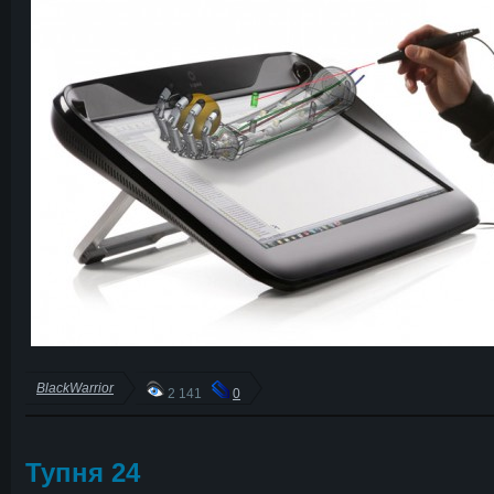
BlackWarrior
2 141
0
Тупня 24