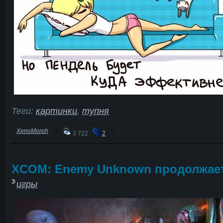
Теги:
картинки
,
тупня
XenoMorph
3 722
2
XCOM: Enemy Unknown продолжае
игры