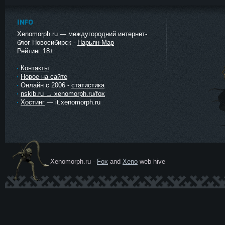
INFO
Xenomorph.ru — междугородний интернет-
блог Новосибирск -
Нарьян-Мар
Рейтинг 18+
Контакты
Новое на сайте
Онлайн с 2006 -
статистика
nskib.ru → xenomorph.ru/fox
Хостинг
— it.xenomorph.ru
Xenomorph.ru -
Fox
and
Xeno
web hive
Ксеномо
рф