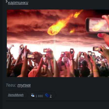
картинки
Теги:
тупня
XenoMorph
1 880
2