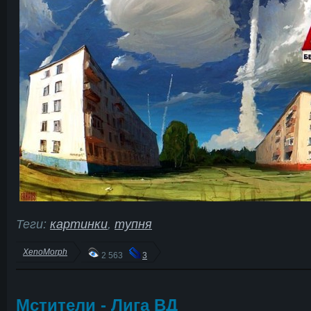
Теги:
картинки
,
тупня
XenoMorph
2 563
3
Мстители - Лига ВД