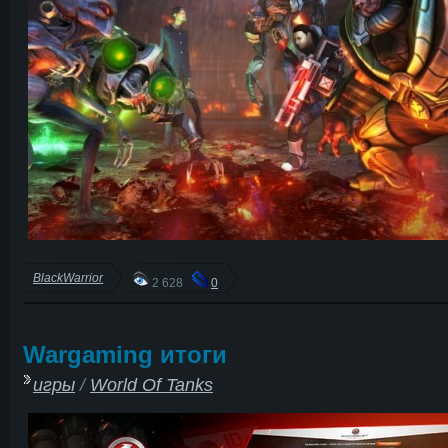
BlackWarrior
2 628
0
Wargaming итоги
игры
/
World Of Tanks