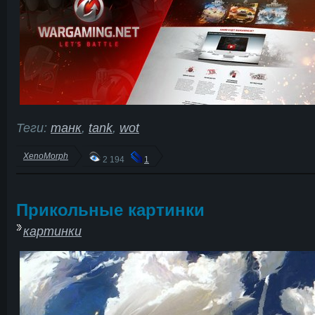
Теги:
танк
,
tank
,
wot
XenoMorph
2 194
1
Прикольные картинки
картинки