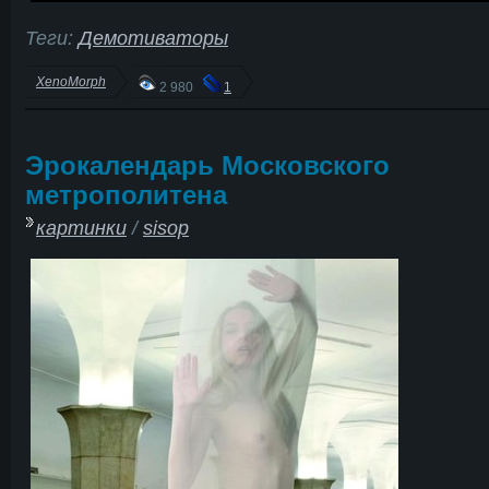
Теги:
Демотиваторы
XenoMorph
2 980
1
Эрокалендарь Московского
метрополитена
картинки
/
sisop