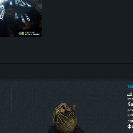
ТЕ
art
inte
Ка
ан
ин
пр
ф