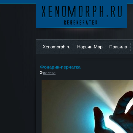
Ксеноморф
Xenomorph.ru
Нарьян-Мар
Правила
Фонарик-перчатка
железо