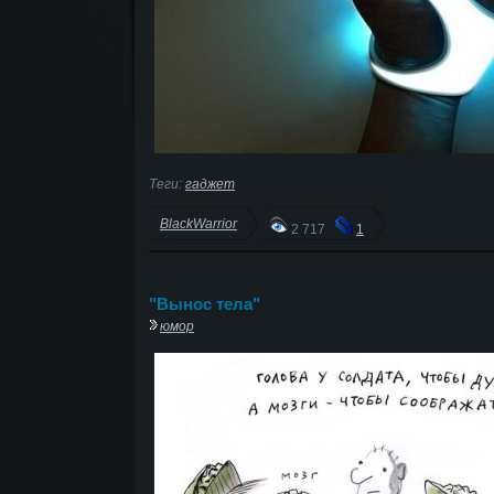
Теги:
гаджет
BlackWarrior
2 717
1
"Вынос тела"
юмор