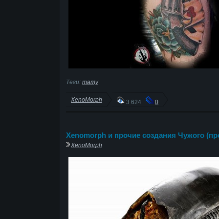
Теги:
тату
XenoMorph
3 624
0
Xenomorph и прочие создания Чужого (пр
XenoMorph