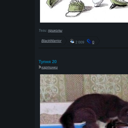
Теги:
приколы
BlackWarrior
2 009
0
Тупня 20
картинки