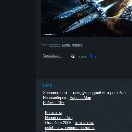
Теги:
games
,
игра
,
galaxy
XenoMorph
13 458
0
INFO
Xenomorph.ru — междугородний интернет-блог
Новосибирск -
Нарьян-Мар
Рейтинг 18+
Контакты
Новое на сайте
Онлайн с 2006 -
статистика
nskib.ru → xenomorph.ru/fox