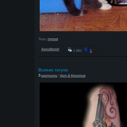
Теги:
тупня
XenoMorph
1 892
1
Всякие татухи
картинки
/
Арт & Креатив