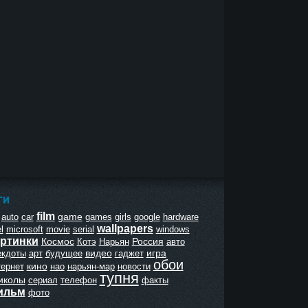
ГИ
film
game
auto
car
games
girls
google
hardware
wallpapers
l
microsoft
movie
serial
windows
ртинки
Космос
Россия
Котэ
Нарьян
авто
видео
игра
екдоты
арт
будущее
гаджет
обои
кино
тернет
нао
нарьян-мар
новости
тупня
иколы
сериал
телефон
факты
ильм
фото