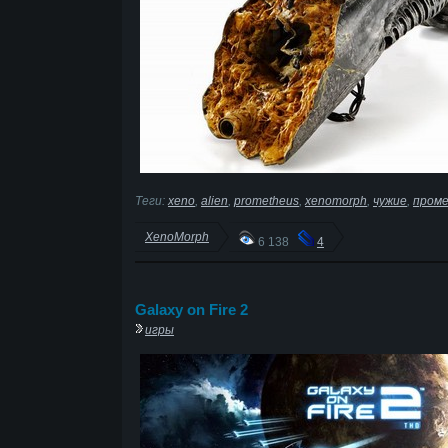
Теги:
xeno
,
alien
,
prometheus
,
xenomorph
,
чужие
,
пром
XenoMorph
6 138
4
Galaxy on Fire 2
игры