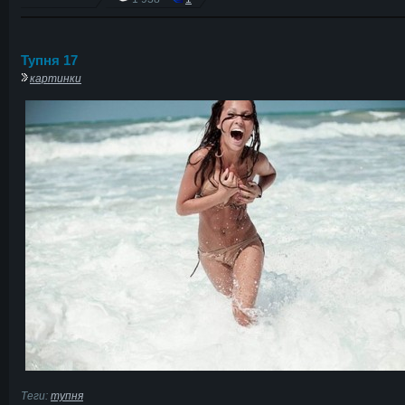
Тупня 17
картинки
Теги:
тупня