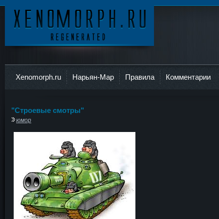
Ксеноморф
Xenomorph.ru
Нарьян-Мар
Правила
Комментарии
"Строевые смотры"
юмор