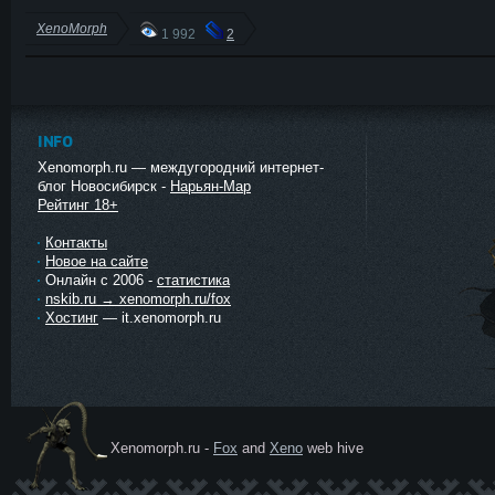
XenoMorph
1 992
2
INFO
Xenomorph.ru — междугородний интернет-
блог Новосибирск -
Нарьян-Мар
Рейтинг 18+
Контакты
Новое на сайте
Онлайн с 2006 -
статистика
nskib.ru → xenomorph.ru/fox
Хостинг
— it.xenomorph.ru
Xenomorph.ru -
Fox
and
Xeno
web hive