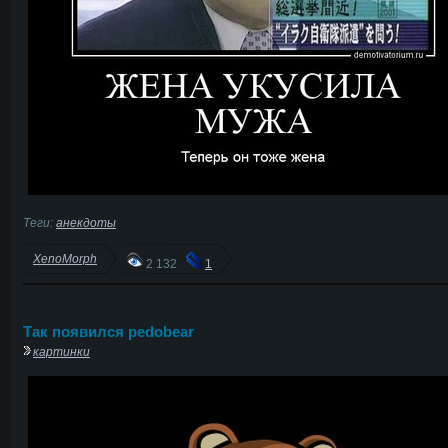
Теги:
анекдоты
XenoMorph
2 132
1
Так появился pedobear
картинки