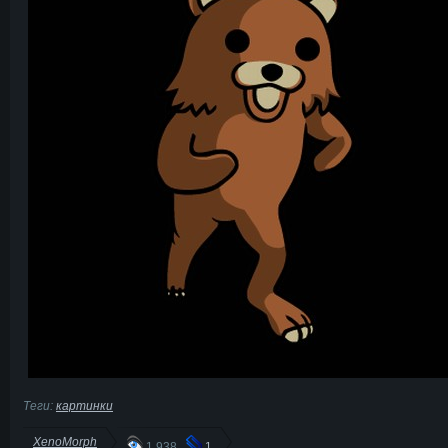
Теги:
картинки
XenoMorph
1 938
1