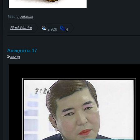
Теги:
приколы
BlackWarrior
2 928
4
Анекдоты 17
юмор