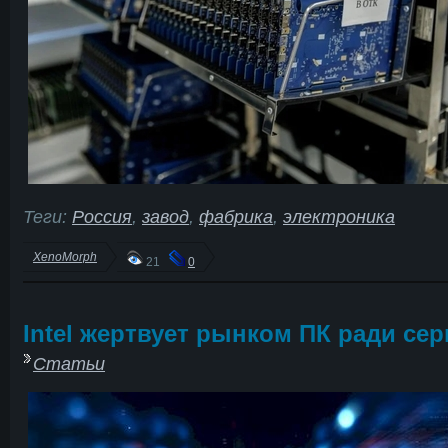
Теги:
Россия
,
завод
,
фабрика
,
электроника
XenoMorph
21
0
Intel жертвует рынком ПК ради се
Статьи