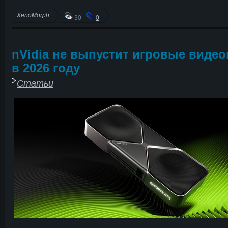
XenoMorph
30
0
nVidia не выпустит игровые виде
в 2026 году
Статьи