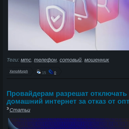
Теги:
мтс
,
телефон
,
сотовый
,
мошенник
XenoMorph
15
0
Провайдерам разрешат отключать
домашний интернет за отказ от оп
Статьи