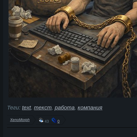
Теги:
text
,
текст
,
работа
,
компания
XenoMorph
43
0