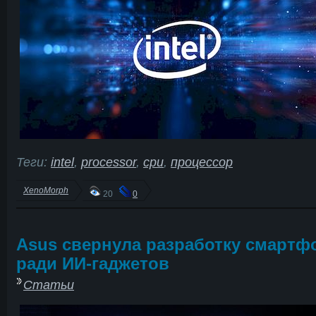
Теги:
intel
,
processor
,
cpu
,
процессор
XenoMorph
20
0
Asus свернула разработку смартф
ради ИИ-гаджетов
Статьи