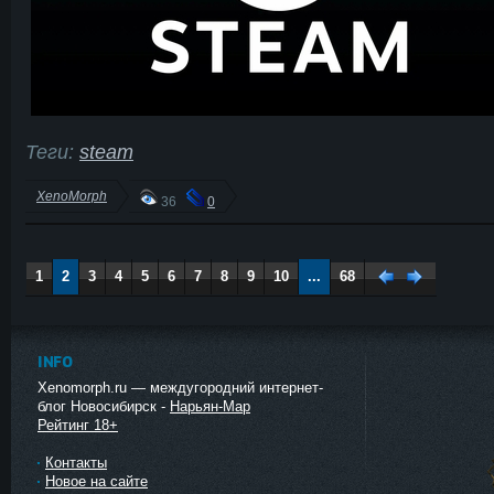
Теги:
steam
XenoMorph
36
0
1
2
3
4
5
6
7
8
9
10
...
68
Наза
Впер
д
ед
INFO
Xenomorph.ru — междугородний интернет-
блог Новосибирск -
Нарьян-Мар
Рейтинг 18+
Контакты
Новое на сайте