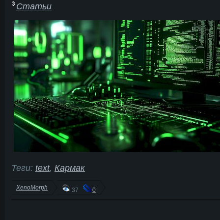
Статьи
Теги:
text
,
Кармак
XenoMorph
37
0