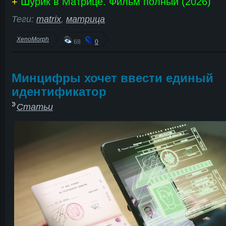
+
Шурик в Матрице. Фильм полный (2026)
Теги:
matrix
,
матрица
XenoMorph
68
0
Минцифры хочет ввести единый
идентификатор
Статьи