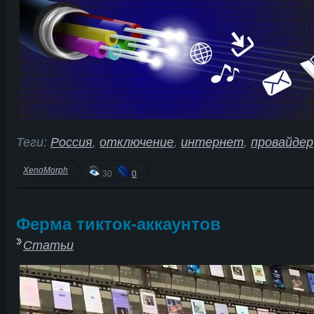
Теги:
Россия
,
отключение
,
интернет
,
провайдер
XenoMorph
30
0
Ферма тикток-аккаунтов
Статьи