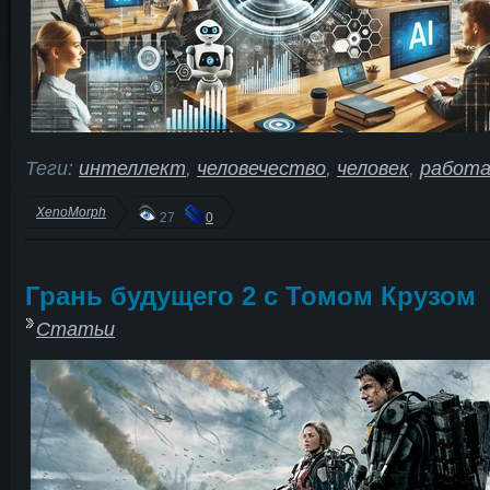
Теги:
интеллект
,
человечество
,
человек
,
работ
XenoMorph
27
0
Грань будущего 2 с Томом Крузом
Статьи