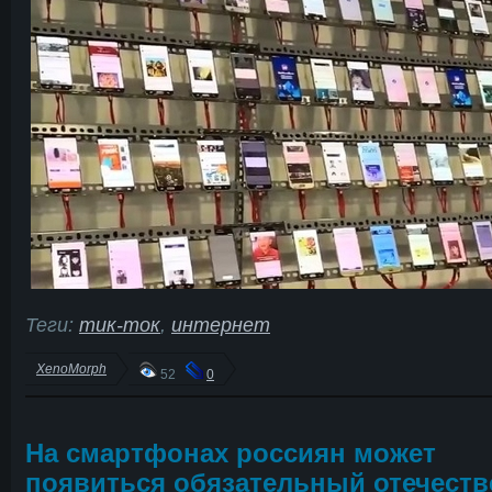
Теги:
тик-ток
,
интернет
XenoMorph
52
0
На смартфонах россиян может
появиться обязательный отечест