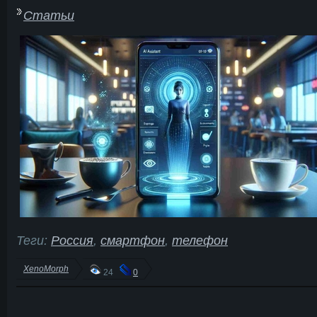
Статьи
Теги:
Россия
,
смартфон
,
телефон
XenoMorph
24
0