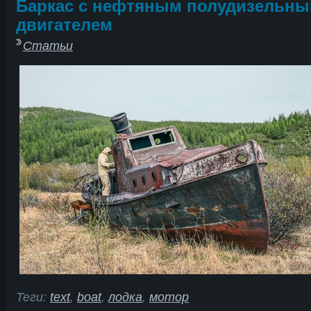
Баркас с нефтяным полудизельн
двигателем
Статьи
Теги:
text
,
boat
,
лодка
,
мотор