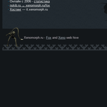
Онлайн с 2006 -
статистика
nskib.ru → xenomorph.ru/fox
Хостинг
— it.xenomorph.ru
Xenomorph.ru -
Fox
and
Xeno
web hive
Ксеномо
рф