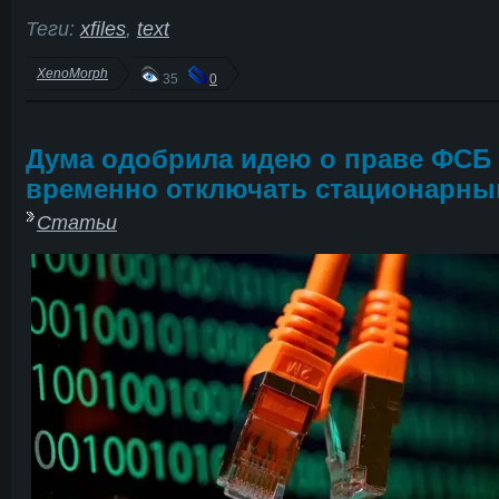
Теги:
xfiles
,
text
XenoMorph
35
0
Дума одобрила идею о праве ФСБ
временно отключать стационарны
Статьи