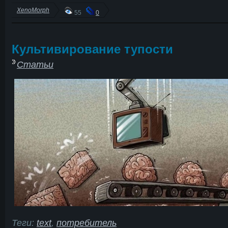
XenoMorph
55
0
Культивирование тупости
Статьи
Теги:
text
,
потребитель