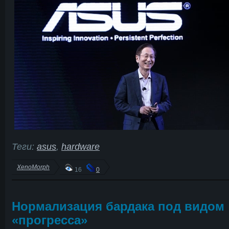
Теги:
asus
,
hardware
XenoMorph
16
0
Нормализация бардака под видом
«прогресса»