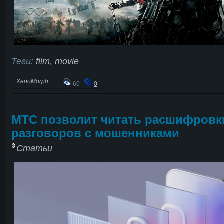
Теги:
film
,
movie
XenoMorph
60
0
МТС позволит читать расшифровк
разговоров с мошенниками
Статьи