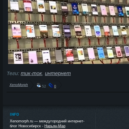
Теги:
тик-ток
,
интернет
XenoMorph
52
0
INFO
Xenomorph.ru — междугородний интернет-
блог Новосибирск -
Нарьян-Мар