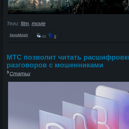
Теги:
film
,
movie
XenoMorph
60
0
МТС позволит читать расшифровк
разговоров с мошенниками
Статьи