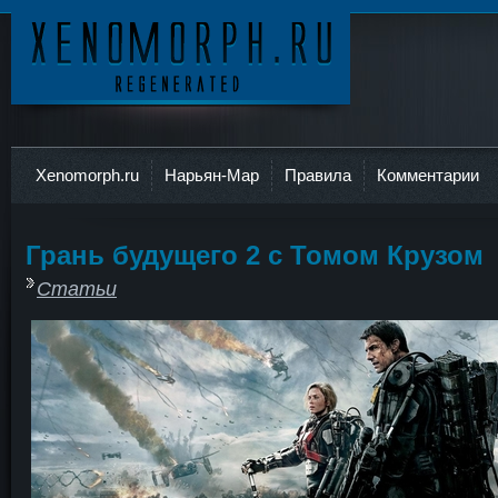
Ксеноморф
Xenomorph.ru
Нарьян-Мар
Правила
Комментарии
Грань будущего 2 с Томом Крузом
Статьи