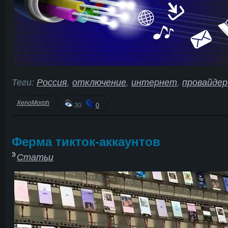
Теги:
Россия
,
отключение
,
интернет
,
провайдер
XenoMorph
30
0
Ферма тикток-аккаунтов
Статьи