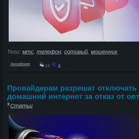
Теги:
мтс
,
телефон
,
сотовый
,
мошенник
XenoMorph
16
0
Провайдерам разрешат отключать
домашний интернет за отказ от оп
Статьи