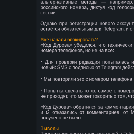
альтернативные методы — например,
российского номера, диктуя код голосо
сессии.
Однако при регистрации нового аккау
остаётся обязательным для Telegram, и с
Уже начали блокировать?
«Код Дурова» убедился, что технически
номера телефонов, но не на все:
∙
Для проверки редакция попыталась и
новый: SMS с подписью от Telegram дей
∙
Мы повторили это с номером телефона 
∙
Попытка сделать то же самое с номеро
не приходят, что может говорить о том, 
«Код Дурова» обратился за комментари
и t2 отказались от комментариев, от
получено не было.
Выводы
Регистрация новых пользователей в Tele