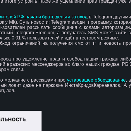
, в итоге устроить такое же ущемление прав граждан уже 
жителей РФ начали брать деньги за вход
в Telegram другим
к у МК). Суть новости: Telegram вводит программу, которая
ьзователей рассылать сообщения с кодами авторизации.
атный Telegram Premium, а получатель SMS может зайти в
лько 0,01 % пользователей и идёт в тестовом режиме.
бход ограничений на получения смс от тг и новость про
броса про ущемление прав и свобод наших граждан либо
ий вражеских мессенджеров во благо наших граждан. РБК
орам связи.
по молчание с рассказами про
устаревшее оборудование
, а
рый ловит даже на парковке ИнстаКридовКарнавалов...А у
т, лол.