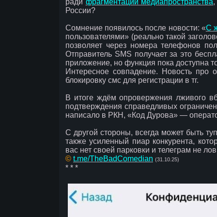
ради
фрагментации медиапространства
России?
Сомнение появилось после новости: «
С 
пользователями» (реально такой заголово
позволяет через номера телефонов пол
Отправитель SMS получает за это беспл
приложение, но функция пока доступна то
Интересное совпадение. Новость про о
блокировку смс для регистрации в тг.
В итоге ждём опровержения лживого в
подтверждения справедливых ограничен
написало в РКН, «Код Дурова» — операт
С другой стороны, всегда может быть ту
также усиленный пиар конкурента, кото
вас нет своей парковки и телеграм не лови
©
t.me/TheBadComedian
(31.10.25)
* * *