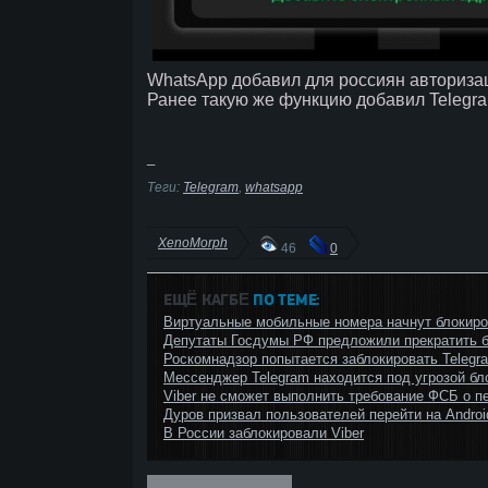
WhatsApp добавил для россиян авторизац
Ранее такую же функцию добавил Telegr
_
Теги:
Telegram
,
whatsapp
XenoMorph
46
0
ЕЩЁ КАГБΕ
ПО ТЕМЕ:
Виртуальные мобильные номера начнут блокиров
Депутаты Госдумы РФ предложили прекратить б
Роскомнадзор попытается заблокировать Telegr
Мессенджер Telegram находится под угрозой бл
Viber не сможет выполнить требование ФСБ о 
Дуров призвал пользователей перейти на Androi
В России заблокировали Viber