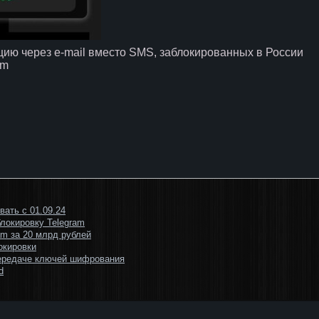
ию через e-mail вместо SMS, заблокированных в России
am
ать с 01.09.24
локировку Telegram
am за 20 млрд рублей
окировки
передаче ключей шифрования
d