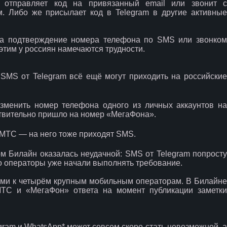
 отправляет код на привязанный email или звонит с
м. Либо же присылает код в Telegram в другие активные
нта подтверждение номера телефона по SMS или звонком
 этим у россиян намечаются трудности.
 SMS от Telegram всё ещё могут приходить на российские
зменить номер телефона одного из личных аккаунтов на
ствительно пришло на номер «МегаФона».
МТС — на него тоже приходят SMS.
м Билайн оказалась неудачной: SMS от Telegram попросту
что операторы уже начали выполнять требование.
ями к четырём крупным мобильным операторам. В Билайне
 МТС и «МегаФон» ответа на момент публикации заметки
gram и WhatsApp* может совсем скоро стать невозможной, а