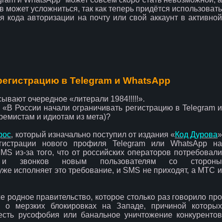
 может усложниться, так как теперь придётся использовать
 кода авторизации на почту или свой аккаунт в активной
регистрацию в Telegram и WhatsApp
сывают очередное «литерали 1984!!!!!».
: «В России начали ограничивать регистрацию в Telegram и
ремистам и идиотам из мета)?
рос
, который изначально поступил от издания «
Код Дурова
егистрации нового профиля Telegram или WhatsApp на
MS из-за того, что от российских операторов потребовали
й и звонков новым пользователям со стороны
же исполняет это требование, и SMS не приходят, а МТС и
е родное правительство, которое столько раз говорило про
 о мерзких блокировках на Западе, причиной которых
 есть русофобия или банальное уничтожение конкурентов