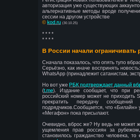
авторизация уже существующих аккаунтов
альтернативные методы вроде получения
сессии на другом устройстве
©
kod.ru
(30.10.25)
* * * *
* * * *
В России начали ограничивать 
Сначала показалось, что опять тупо вбра
Серьёзно, как иначе воспринять новость
WhatsApp (принадлежит сатанистам, экст
Но вот уже
РБК подтверждает данный вб
(
t.me
). Издание сообщает, что при р
российский номер может не приходить S
прекратить передачу сообщени
подрядчиков.Сообщается, что «Билайн» у
«Мегафон» пока присылают.
Очевидно, вброс же? Ну ведь не может ж
ущемления прав россиян за рубежом,
становилось гражданство человека, то