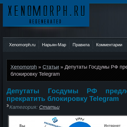
Ксеноморф
Xenomorph.ru
Нарьян-Мар
Правила
Комментарии
Xenomorph
»
Статьи
» Депутаты Госдумы РФ пр
блокировку Telegram
Депутаты Госдумы РФ предл
прекратить блокировку Telegram
Категория:
Статьи