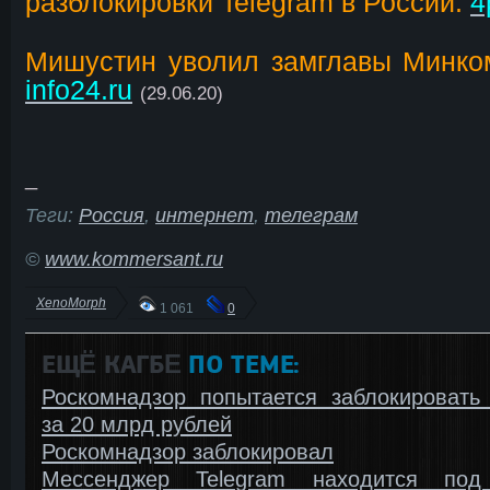
разблокировки Telegram в России:
4
Мишустин уволил замглавы Минко
info24.ru
(29.06.20)
_
Теги:
Россия
,
интернет
,
телеграм
©
www.kommersant.ru
XenoMorph
1 061
0
ЕЩЁ КАГБΕ
ПО ТЕМЕ:
Роскомнадзор попытается заблокировать 
за 20 млрд рублей
Роскомнадзор заблокировал
Мессенджер Telegram находится под