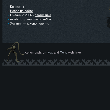
Контакты
Новое на сайте
Онлайн с 2006 -
статистика
nskib.ru → xenomorph.ru/fox
Хостинг
— it.xenomorph.ru
Xenomorph.ru -
Fox
and
Xeno
web hive
Ксеномо
рф