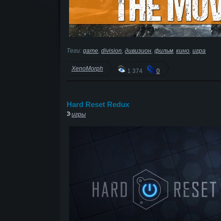
Теги:
game
,
division
,
дивизион
,
фильм
,
кино
,
игра
XenoMorph
1 374
0
Hard Reset Redux
игры