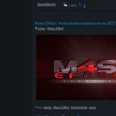
BlackWarrior
1 853
1
Mass Effect: Andromeda перенесли на 2017
игры
/
Mass Effect
Теги:
game
,
Mass Effect
,
Andromeda
,
игра