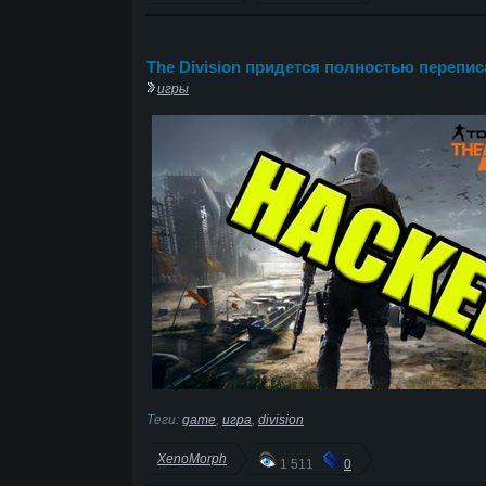
The Division придется полностью перепи
игры
Теги:
game
,
игра
,
division
XenoMorph
1 511
0