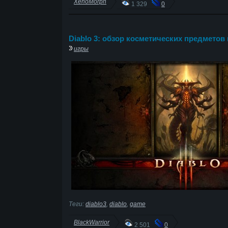
XenoMorph
1 329
0
Diablo 3: обзор косметических предметов п
игры
Теги:
diablo3
,
diablo
,
game
BlackWarrior
2 501
0