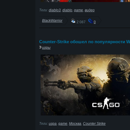
Теги:
diablo3
,
diablo
,
game
,
видео
BlackWarrior
2 087
0
Counter-Strike обошел по популярности Wo
игры
Теги:
игра
,
game
,
Москва
,
Counter Strike