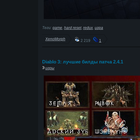
Теги:
game
,
hard reset
,
redux
,
игра
XenoMorph
2 219
1
Diablo 3: лучшие билды патча 2.4.1
игры