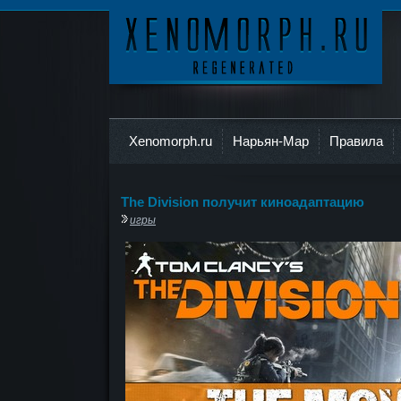
Ксеноморф
Xenomorph.ru
Нарьян-Мар
Правила
The Division получит киноадаптацию
игры