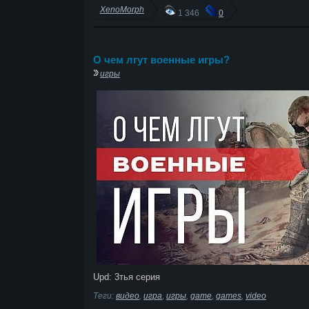
XenoMorph
1 346
0
О чем лгут военные игры?
игры
Upd: 3тья серия
Теги:
видео
,
игра
,
игры
,
game
,
games
,
video