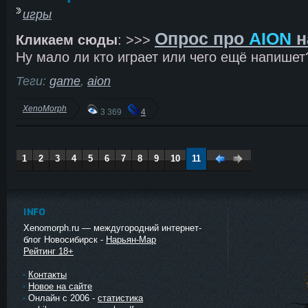
игры
Опрос про
AION
н
Кликаем сюды
: >>>
Ну мало ли кто играет или чего ещё напишет?
Теги:
game
,
aion
XenoMorph
3 369
4
1
2
3
4
5
6
7
8
9
10
11
Наза
Впер
д
ед
INFO
Xenomorph.ru — междугородний интернет-
блог Новосибирск -
Нарьян-Мар
Рейтинг 18+
Контакты
Новое на сайте
Онлайн с 2006 -
статистика