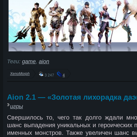
Теги:
game
,
aion
XenoMorph
3 247
4
Aion 2.1 — «Золотая лихорадка да
игры
Свершилось то, чего так долго ждали мно
шанс выпадения уникальных и героических п
именных монстров. Также увеличен шанс в