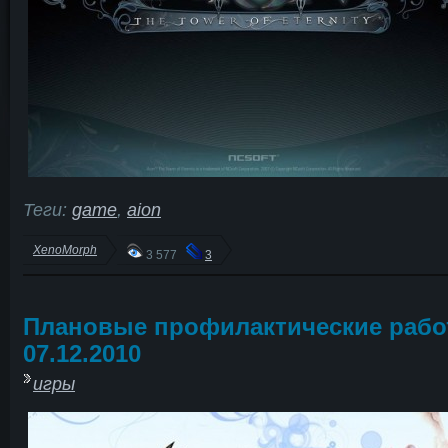
Теги:
game
,
aion
XenoMorph
3 577
3
Плановые профилактические раб
07.12.2010
игры