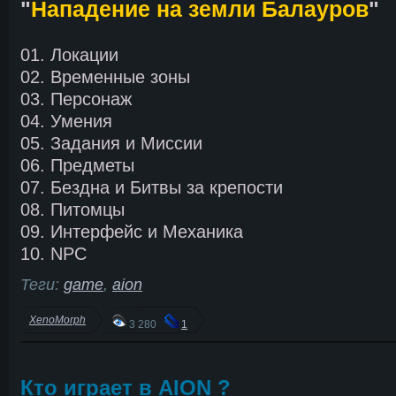
"
Нападение на земли Балауров
"
01. Локации
02. Временные зоны
03. Персонаж
04. Умения
05. Задания и Миссии
06. Предметы
07. Бездна и Битвы за крепости
08. Питомцы
09. Интерфейс и Механика
10. NPC
Теги:
game
,
aion
XenoMorph
3 280
1
Кто играет в AION ?