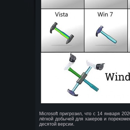
Microsoft пригрозил, что с 14 января 20
лёгкой добычей для хакеров и порекоме
десятой версии.