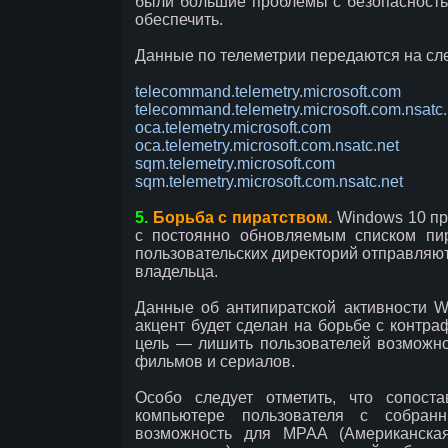
были большие проблемы с безопасностью
обеспечить.
Данные по телеметрии передаются на сл
telecommand.telemetry.microsoft.com
telecommand.telemetry.microsoft.com.nsatc.
oca.telemetry.microsoft.com
oca.telemetry.microsoft.com.nsatc.net
sqm.telemetry.microsoft.com
sqm.telemetry.microsoft.com.nsatc.net
5.
Борьба с пиратством.
Windows 10 пр
с постоянно обновляемым списком пира
пользовательских директорий отправляютс
владельца.
Данные об антипиратской активности W
акцент будет сделан на борьбе с контра
цель — лишить пользователей возможнос
фильмов и сериалов.
Особо следует отметить, что сопост
компьютере пользователя с собран
возможность для MPAA (Американская