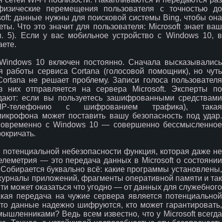
физические перемещения пользователя с точностью до
soft: данные нужны для поисковой системы Bing, чтобы она
ы. Что это значит для пользователя: Microsoft знает ваш
. 5). Если у вас мобильное устройство с Windows 10, в
аете.
indows 10 включен постоянно. Сначала высказывалис
 работы сервиса Cortana (голосовой помощник), но чуть
Cortana не решает проблему. Записи голоса пользователя
из них отправляется на сервера Microsoft. Эксперты по
дают: если вы пользуетесь зашифрованными средствами
SIP-телефонию с шифрованием трафика), такая
микрофона может поставить вашу безопасность под удар.
дновременно с Windows 10 — совершенно бессмысленное
рокричать.
 потенциальной небезопасности функция, которая даже не
елеметрия — это передача данных в Microsoft о состоянии
 Собирается буквально всё: какие программы установлены,
 журналы приложений, фрагменты оперативной памяти и так
ти может оказаться что угодно — от данных для служебного
кая передача на чужие сервера является потенциальной
 что данные надежно шифруются, кто может гарантировать,
ышленниками? Ведь всем известно, что у Microsoft всегда