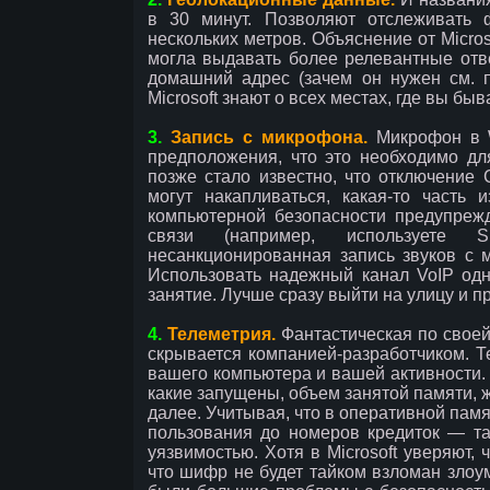
в 30 минут. Позволяют отслеживать 
нескольких метров. Объяснение от Micro
могла выдавать более релевантные ответ
домашний адрес (зачем он нужен см. п
Microsoft знают о всех местах, где вы быв
3.
Запись с микрофона.
Микрофон в W
предположения, что это необходимо для
позже стало известно, что отключение 
могут накапливаться, какая-то часть 
компьютерной безопасности предупреж
связи (например, используете 
несанкционированная запись звуков с 
Использовать надежный канал VoIP о
занятие. Лучше сразу выйти на улицу и п
4.
Телеметрия.
Фантастическая по своей
скрывается компанией-разработчиком. Т
вашего компьютера и вашей активности.
какие запущены, объем занятой памяти,
далее. Учитывая, что в оперативной памя
пользования до номеров кредиток — та
уязвимостью. Хотя в Microsoft уверяют,
что шифр не будет тайком взломан злоум