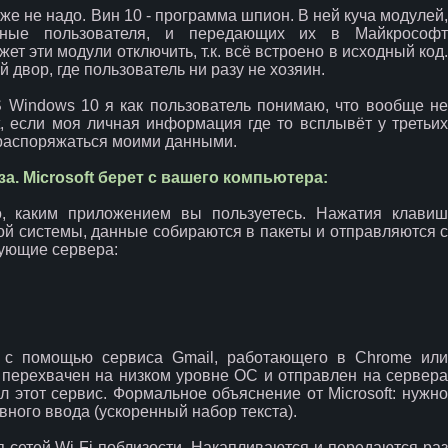
уже не надо. Вин 10 - программа шпион. В ней куча модулей,
ные пользователя, и передающих их в Майкрософт
ет эти модули отключить, т.к. всё встроено в исходный код.
 двор, где пользователь ни разу не хозяин.
 Windows 10 я как пользователь понимаю, что вообще не
ft, если моя личная информация где то всплывёт у третьих
о распоряжаться моими данными.
. Microsoft берет с вашего компьютера:
 каким приложением вы пользуетесь. Нажатия клави
й системы, данные собираются в пакеты и отправляются с
дующие сервера:
о с помощью сервиса Gmail, работающего в Chrome или
ет перехвачен на низком уровне ОС и отправлен на сервера
ал этот сервис. Формальное объяснение от Microsoft: нужно
ного ввода (ускоренный набор текста).
 сетей Wi-Fi поблизости. Накапливаются и передаются ра