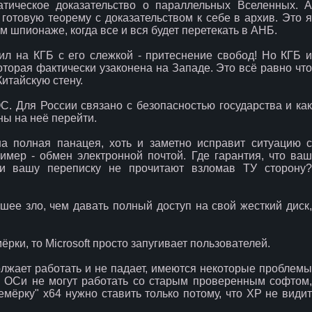
атическое доказательство о параллельных Вселенных. А
готовую теорему с доказательством к себе в архив. Это я
шпионаже, когда все и вся будет перетекать в АНБ.
л на КГБ с его слежкой - притеснение свобод! Но КГБ и
торая фактически узаконена на Западе. Это всё равно что
итайскую стену.
. Для России связано с безопасностью государства и как
ы на неё перейти.
а полная панацея, хоть и заметно исправит ситуацию с
мер - обмен электронной почтой. Где гарантия, что ваш
 и вашу переписку не прочитают взломав ТУ сторону?
шее зло, чем давать полный доступ на свой жесткий диск,
ёрки, то Microsoft просто запугивает пользователей.
жает работать и не падает, имеются некоторые проблемы
ые ОСи не могут работать со старым проверенным софтом,
Семёрку" x64 нужно ставить только потому, что ХР не видит