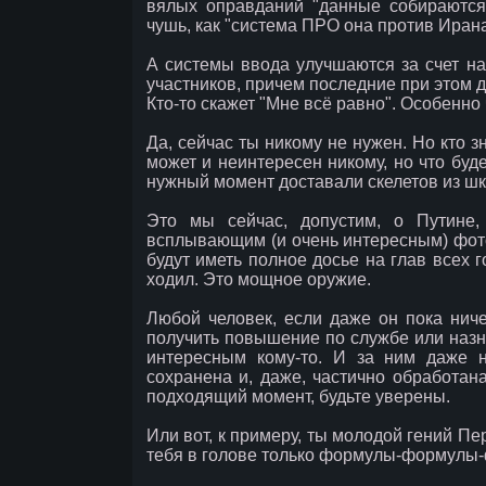
вялых оправданий "данные собираются,
чушь, как "система ПРО она против Ирана
А системы ввода улучшаются за счет н
участников, причем последние при этом 
Кто-то скажет "Мне всё равно". Особенно
Да, сейчас ты никому не нужен. Но кто 
может и неинтересен никому, но что буде
нужный момент доставали скелетов из шк
Это мы сейчас, допустим, о Путине,
всплывающим (и очень интересным) фото
будут иметь полное досье на глав всех г
ходил. Это мощное оружие.
Любой человек, если даже он пока ниче
получить повышение по службе или назна
интересным кому-то. И за ним даже 
сохранена и, даже, частично обработан
подходящий момент, будьте уверены.
Или вот, к примеру, ты молодой гений П
тебя в голове только формулы-формулы