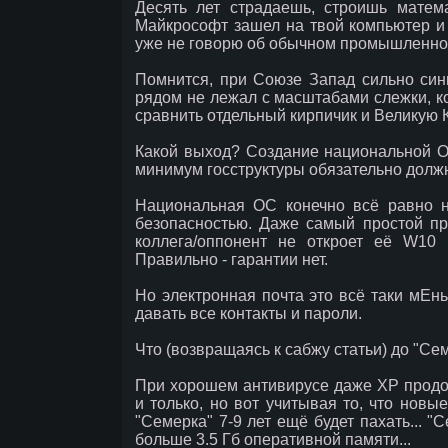
Десять лет страдаешь, строишь матем
Майкрософт зашел на твой компьютер и 
уже не говорю об обычном промышленном 
Помнится, при Союзе Запад сильно сини
рядом не лежал с масштабами слежки, ко
сравнить отдельный кирпичик и Великую К
Какой выход? Создание национальной ОС
минимум госструктуры обязательно должн
Национальная ОС конечно всё равно н
безопасностью. Даже самый простой при
коллега/оппонент не откроет её W10
Правильно - гарантии нет.
Но электронная почта это всё таки мЕнь
давать все контакты и пароли.
Что (возвращаясь к сабжу статьи) до "Сем
При хорошем антивирусе даже XP продол
и только, но вот учитывая то, что нов
"Семерка" 7-9 лет ещё будет пахать... "
больше 3.5 Гб оперативной памяти...