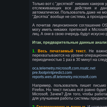
Только вот с "десяткой" никаких хакеров 
отслеживающих все действия и дан
автоматически. Пользователь даже не мож
"Десятка" вообще не система, а проходной
А почитав лицензионное соглашение OS
могу иметь никаких претензий к Microso
лиц. А они в свою очередь будут искусн
Итак, предварительные данные анализа
1.
Весь печатаемый текст.
Не важно,
перехватываются на уровне операционно
периодичностью 1 раз в 30 минут на сле
oca.telemetry.microsoft.com.nsatc.net
pre.footprintpredict.com
reports.wes.df.telemetry.microsoft.com
Например, пользователь пишет письм
Firefox. Но текст письма всё равно буд
Microsoft. Зачем? Для того, чтобы работ
для улучшения работы системы предиктив
2.
Геолокационные данные.
И названия