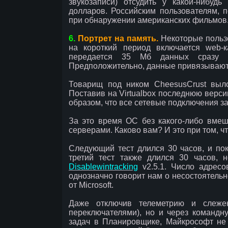
звукозаписи) отсудить у какой-нибуд
долларов. Российским пользователям, п
при обнаружении американских фильмов
6.
Портрет на память.
Некоторые пользо
на короткий период включается web-
передается 35 Мб данных сразу п
Предположительно, данные привязываются
Товарищ под ником CheesusCrust выло
Поставив на Virtualbox последнюю верси
образом, что все сетевые подключения за
За это время ОС без какого-либо вмеш
серверами. Каково вам? И это при том, ч
Следующий тест длился 30 часов, и по
третий тест также длился 30 часов, 
Disablewintracking
v2.5.1. Число адресо
однозначно говорит нам о несостоятель
от Microsoft.
Даже отключив телеметрию и слеже
переключателями), но и через командну
задач в Планировщике, Майкрософт не п