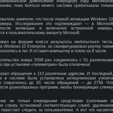
ь американской домохозяйки очередную пару миллионов
охоже, пока бояться нечего: система срабатывала только
.
ватели заметили, что после первой активации Windows 1
камера. Исследования это подтверждают — в Microsoft
осле активации и включения встроенной камеры.
 к пользовательскому аккаунту Microsoft.
жил на форуме voat.co результаты любопытного теста.
ю Windows 10 Enterprise, он сконфигурировал роутер таким
носились в лог. И оставил компьютер в покое на 8 часов.
ательства юзера 5508 раз соединялась с 51 различными
то при установке «телеметрия» была отключена!
казал обращение к 113 различным адресам. И последний,
но в системе была установлена антишпионская утилита
в сократилось до 30, число обращений — до 2758. Что
ности разнообразных программ, якобы блокирующих слежку
ние не только очевидными средствами (галочками и
ю строку, остановкой соответствующих служб, удалением
ерестает следить за пользователем. А вот что касается