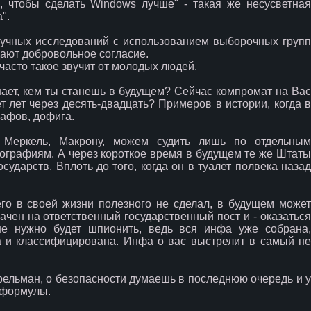
 чтобы сделать Windows лучше" - такая же несусветная
".
аучных исследований с использованием выборочных групп
дают добровольное согласие.
 часто такое звучит от молодых людей.
знает, кем ты станешь в будущем? Сейчас компромат на Вас
т лет через десять-двадцать? Примеров в истории, когда в
афов, дофига.
 Меркель, Макрону, можем судить лишь по отдельным
графиям. А через короткое время в будущем те же Штаты
осударств. Вплоть до того, когда он в туалет полвека назад
го в своей жизни полезного не сделал, в будущем может
чен на ответственный государственный пост и - оказаться
не нужно будет шпионить, ведь вся инфа уже собрана,
а и классифицирована. Инфа о вас выстрелит в самый не
ерельман, о безопасности думаешь в последнюю очередь и у
-формулы.