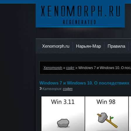
Ксеноморф
Xenomorph.ru
Нарьян-Мар
Правила
Xenomorph
»
софт
» Windows 7 и Windows 10. О по
Windows 7 и Windows 10. О последствиях
Категория:
софт