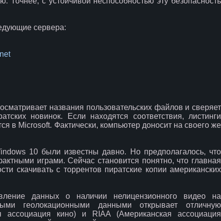
. Точнее, с устойчивой неспособностью эту безопасность
едующие сервера:
net
осматривает названия пользовательских файлов и сверяе
тских новинок. Если находятся соответствия, листинги
я в Microsoft. Фактически, компьютер доносит на своего же
indows 10 были известны давно. Но предполагалось, что
фактными играми. Сейчас становится понятно, что главная
ти скачивать с торрентов пиратские копии американских
авление данных о наличии нелицензионного видео на
ными геолокационными данными открывает отличную
 ассоциация кино) и RIAA (Американская ассоциация