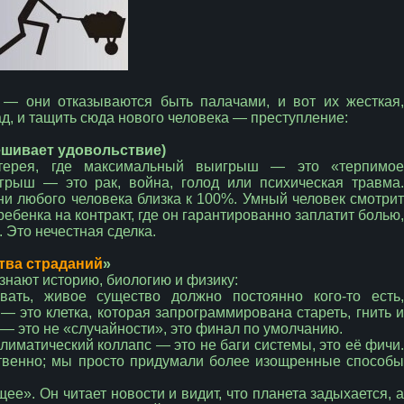
 — они отказываются быть палачами, и вот их жесткая,
ад, и тащить сюда нового человека — преступление:
шивает удовольствие)
терея, где максимальный выигрыш — это «терпимое
грыш — это рак, война, голод или психическая травма.
ни любого человека близка к 100%. Умный человек смотрит
ребенка на контракт, где он гарантированно заплатит болью,
 Это нечестная сделка.
тва страданий
»
знают историю, биологию и физику:
вать, живое существо должно постоянно кого-то есть,
 — это клетка, которая запрограммирована стареть, гнить и
 — это не «случайности», это финал по умолчанию.
лиматический коллапс — это не баги системы, это её фичи.
твенно; мы просто придумали более изощренные способы
ее». Он читает новости и видит, что планета задыхается, а