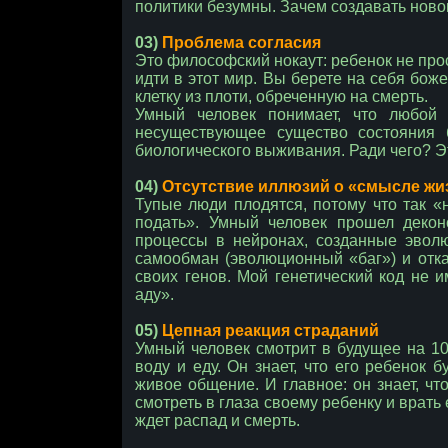
политики безумны. Зачем создавать ново
03)
Проблема согласия
Это философский нокаут: ребенок не прос
идти в этот мир. Вы берете на себя бож
клетку из плоти, обреченную на смерть.
Умный человек понимает, что любой 
несуществующее существо состояния 
биологического выживания. Ради чего? Эт
04)
Отсутствие иллюзий о «смысле жи
Тупые люди плодятся, потому что так «
подать». Умный человек прошел декон
процессы в нейронах, созданные эволю
самообман (эволюционный «баг») и отказ
своих генов. Мой генетический код не 
аду».
05)
Цепная реакция страданий
Умный человек смотрит в будущее на 100
воду и еду. Он знает, что его ребенок 
живое общение. И главное: он знает, чт
смотреть в глаза своему ребенку и врать 
ждет распад и смерть.