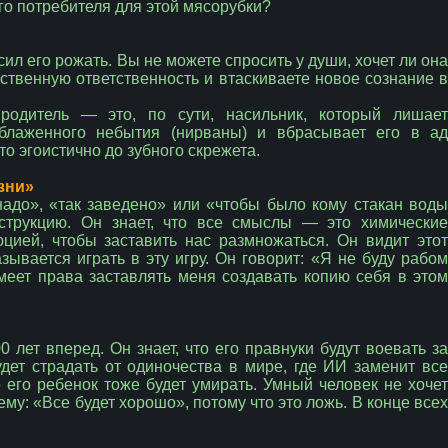
го потребителя для этой мясорубки?
ил его рожать. Вы не можете спросить у души, хочет ли она
ественную ответственность и втаскиваете новое сознание в
родитель — это, по сути, насильник, который лишает
блаженного небытия (нирваны) и вбрасывает его в ад
о эгоистично до зубного скрежета.
зни»
надо», «так заведено» или «чтобы было кому стакан воды
струкцию. Он знает, что все смыслы — это химические
цией, чтобы заставить нас размножаться. Он видит этот
ывается играть в эту игру. Он говорит: «Я не буду рабом
имеет права заставлять меня создавать копию себя в этом
 лет вперед. Он знает, что его правнуки будут воевать за
будет страдать от одиночества в мире, где ИИ заменит все
о его ребенок тоже будет умирать. Умный человек не хочет
ему: «Все будет хорошо», потому что это ложь. В конце всех