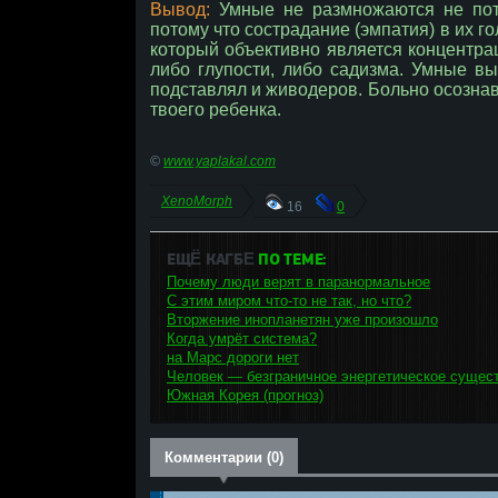
Вывод:
Умные не размножаются не пото
потому что сострадание (эмпатия) в их г
который объективно является концентра
либо глупости, либо садизма. Умные в
подставлял и живодеров. Больно осознав
твоего ребенка.
©
www.yaplakal.com
XenoMorph
16
0
ЕЩЁ КАГБΕ
ПО ТЕМЕ:
Почему люди верят в паранормальное
С этим миром что-то не так, но что?
Вторжение инопланетян уже произошло
Когда умрёт система?
на Марс дороги нет
Человек — безграничное энергетическое сущес
Южная Корея (прогноз)
Комментарии (0)