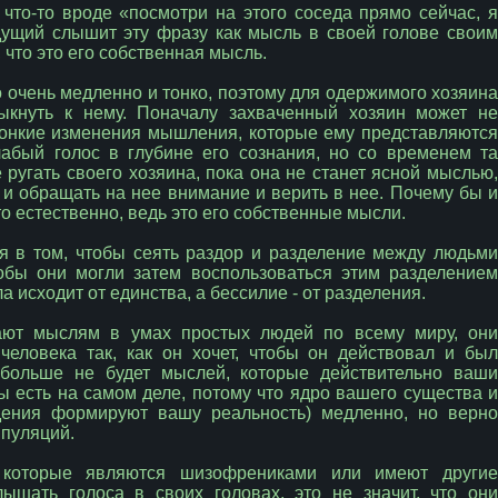
 что-то вроде «посмотри на этого соседа прямо сейчас, я
дущий слышит эту фразу как мысль в своей голове своим
 что это его собственная мысль.
о очень медленно и тонко, поэтому для одержимого хозяина
ыкнуть к нему. Поначалу захваченный хозяин может не
онкие изменения мышления, которые ему представляются
лабый голос в глубине его сознания, но со временем та
ругать своего хозяина, пока она не станет ясной мыслью,
 и обращать на нее внимание и верить в нее. Почему бы и
то естественно, ведь это его собственные мысли.
я в том, чтобы сеять раздор и разделение между людьми
обы они могли затем воспользоваться этим разделением
 исходит от единства, а бессилие - от разделения.
жают мыслям в умах простых людей по всему миру, они
еловека так, как он хочет, чтобы он действовал и был
 больше не будет мыслей, которые действительно ваши
 есть на самом деле, потому что ядро ​​вашего существа и
ждения формируют вашу реальность) медленно, но верно
ипуляций.
 которые являются шизофрениками или имеют другие
лышать голоса в своих головах, это не значит, что они