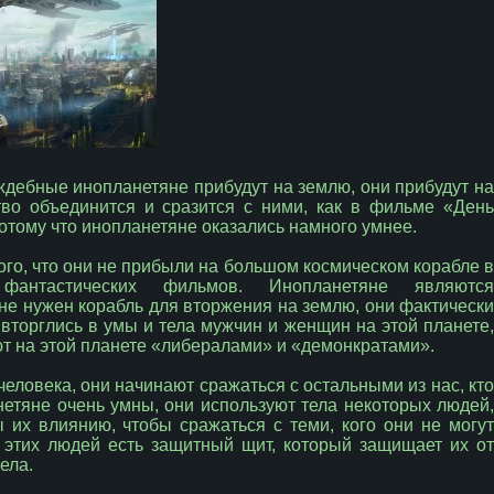
аждебные инопланетяне прибудут на землю, они прибудут на
тво объединится и сразится с ними, как в фильме «День
потому что инопланетяне оказались намного умнее.
го, что они не прибыли на большом космическом корабле в
нтастических фильмов. Инопланетяне являются
е нужен корабль для вторжения на землю, они фактически
вторглись в умы и тела мужчин и женщин на этой планете,
ают на этой планете «либералами» и «демонкратами».
 человека, они начинают сражаться с остальными из нас, кто
нетяне очень умны, они используют тела некоторых людей,
их влиянию, чтобы сражаться с теми, кого они не могут
г этих людей есть защитный щит, который защищает их от
ела.