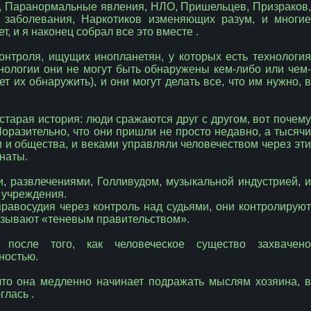
E, Паранормальные явления, НЛО, Пришельцев, Призраков,
 заболевания, Наркотиков изменяющих разум, и многие
т, и я наконец собрал все это вместе .
нтроля, ищущих инопланетян, у которых есть технология
нологии они не могут быть обнаружены кем-либо или чем-
т их обнаружить), и они могут делать все, что им нужно, в
е старая история: люди сражаются друг с другом, вот почему
оразительно, что они пришли не просто недавно, а тысячи
и и общества, и веками управляли человечеством через эти
наты.
и, развлечениями, Голливудом, музыкальной индустрией, и
 учреждения.
правосудия через контроль над судьями, они контролируют
называют «теневым правительством».
 после того, как человеческое существо захвачено
ностью.
, что она медленно начинает подражать мыслям хозяина, в
глась .