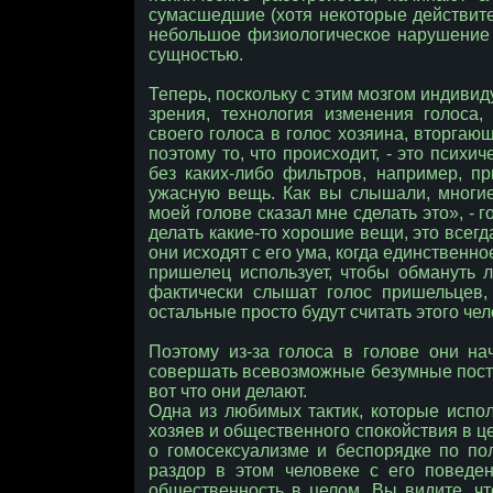
сумасшедшие (хотя некоторые действите
небольшое физиологическое нарушение в
сущностью.
Теперь, поскольку с этим мозгом индивид
зрения, технология изменения голоса,
своего голоса в голос хозяина, вторгающ
поэтому то, что происходит, - это психи
без каких-либо фильтров, например, пр
ужасную вещь. Как вы слышали, многи
моей голове сказал мне сделать это», - г
делать какие-то хорошие вещи, это всегд
они исходят с его ума, когда единственн
пришелец использует, чтобы обмануть л
фактически слышат голос пришельцев, 
остальные просто будут считать этого че
Поэтому из-за голоса в голове они на
совершать всевозможные безумные поступ
вот что они делают.
Одна из любимых тактик, которые испо
хозяев и общественного спокойствия в ц
о гомосексуализме и беспорядке по по
раздор в этом человеке с его поведе
общественность в целом. Вы видите, чт