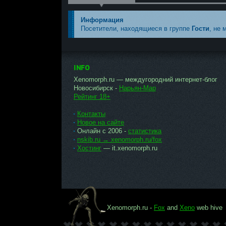
Информация
Посетители, находящиеся в группе
Гости
, не 
INFO
Xenomorph.ru — междугородний интернет-блог
Новосибирск -
Нарьян-Мар
Рейтинг 18+
Контакты
Новое на сайте
Онлайн с 2006 -
статистика
nskib.ru → xenomorph.ru/fox
Хостинг
— it.xenomorph.ru
Xenomorph.ru -
Fox
and
Xeno
web hive