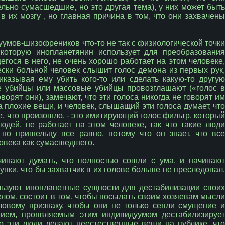
льно сумасшедшие, но это другая тема), у них может быть
 их мозгу , но главная причина в том, что они захвачены
уумов-шизофреников что-то не так с физиологической точки
 которую инопланетянин использует для преобразования
егося в него, не очень хорошо работает на этом человеке,
чески больной человек слышит голос демона из первых рук,
иказывая ему убить кого-то или сделать какую-то другую
е убийцы или массовые убийцы провозглашают («голос в
оворят они), замечают, что эти голоса никогда не говорят им
а плохие вещи, и человек, слышащий эти голоса думает, что
ое, что произошло, - это имитирующий голос фильтр, который
юдей, не работает на этом человеке, так что такие люди
но пришельцу все равно, потому что он знает, что все
ловека как сумасшедшего.
чинают думать, что полностью сошли с ума, и начинают
ки, что бы захватчик в их голове больше не преследовал,
льзуют инопланетные сущности для дестабилизации своих
елом, состоит в том, чтобы посылать своим хозяевам мысли
ловому признаку, чтобы они не только сеяли смущение и
нием, проявляемым этим индивидуумом дестабилизирует
о эти люди делают неестественные вещи на публике, что