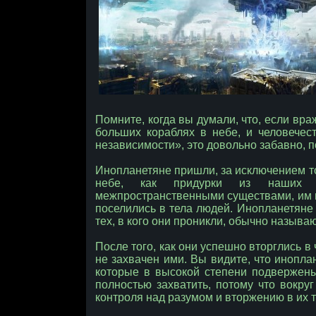
Помните, когда вы думали, что, если вр
больших кораблях в небе, и человечес
независимости», это довольно забавно, 
Инопланетяне пришли, за исключением то
небе, как придурки из наших фа
межпространственными существами, им н
поселились в тела людей. Инопланетяне 
тех, в кого они проникли, обычно назыв
После того, как они успешно вторглись в
не захвачен ими. Вы видите, что инопла
которые в высокой степени подвержены 
полностью захватить, потому что вокру
контроля над разумом и вторжению в их т