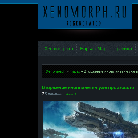
Ксеноморф
Xenomorph.ru
Нарьян-Мар
Правила
Xenomorph
»
matrix
» Вторжение инопланетян уже 
Вторжение инопланетян уже произошло
Категория:
matrix