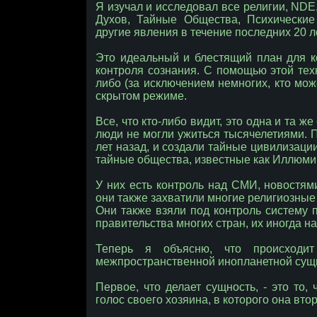
Я изучал и исследовал все религии, ND
Духов, Тайные Общества, Психические
другие явления в течение последних 20 ле
Это идеальный и блестящий план для ко
контроля сознания. С помощью этой тех
либо (за исключением немногих, кто може
скрытом режиме.
Все, что кто-либо видит, это одна и та ж
люди не могли ужиться тысячелетиями. П
лет назад, и создали тайные цивилизаци
тайные общества, известные как Иллюми
У них есть контроль над СМИ, новостям
они также захватили многие религиозные
Они также взяли под контроль систему 
правительства многих стран, их иногда 
Теперь я объясню, что происходит
межпространственной инопланетной сущ
Первое, что делает сущность, - это то
голос своего хозяина, в которого она втор