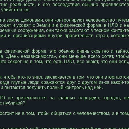
тие реальности, и его последствия обычно проявляются
убийств и т.д.
 на земле демонами, они контролируют человечество путем
ходят и уходят с Земли и в физической форме, в НЛО и на
дземные сооружения, они также работают в тесном контакте
ми и организациями внутри правительств стран, которые
в физической форме, это обычно очень скрытно и тайно,
ма «День независимости», они меньше всего хотят, чтобы
то секрет не в том, что есть НЛО, все знают, что они есть,
, чтобы кто-то знал, заключается в том, что они вторгаются
когда глупые люди сражаются друг с другом из-за какой-то
у и пытаются получить полный контроль над ней.
ЛО не приземляются на главных площадях городов, не
с публикой?
остоит не в том, чтобы общаться с человечеством, а в том,
ь над планетой любыми возможными способами, и для этого