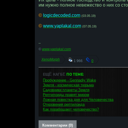
им нужно полное невежество о них со сто
©
logicdecoded.com
(03.05.19)
©
www.yaplakal.com
(07.05.19)
_
©
www.yaplakal.com
XenoMorph
1 966
0
ЕЩЁ КАГБΕ
ПО ТЕМЕ:
Пробуждение - Gennadiy Wake
Земля - космическая тюрьма
Садовники планеты Земля
Рептилоиды правят миром
Ложная повестка дня для Человечества
Откровения рептилоида
Как порабощают человечество?
Комментарии (0)