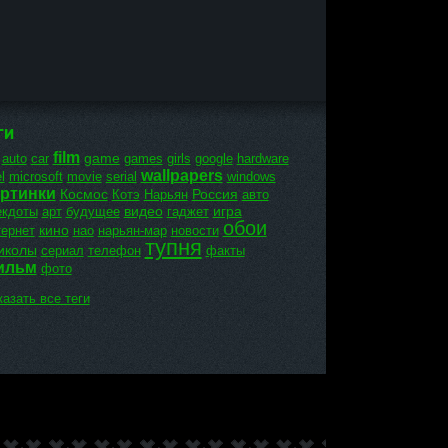
ГИ
film
game
auto
car
games
girls
google
hardware
wallpapers
l
microsoft
movie
serial
windows
ртинки
Космос
Россия
Котэ
Нарьян
авто
видео
игра
екдоты
арт
будущее
гаджет
обои
кино
тернет
нао
нарьян-мар
новости
тупня
иколы
сериал
телефон
факты
ильм
фото
азать все теги