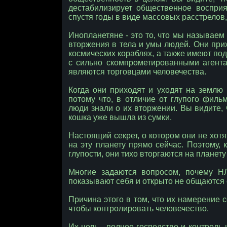
дестабилизирует общественное восприя
спустя годы в виде массовых расстрелов, 
Инопланетяне - это то, что мы называем
вторжения в тела и умы людей. Они при
космических кораблях, а также имеют по
с сильно скомпрометированными агента
являются торговцами человечества.
Когда они приходят и уходят на землю 
потому что, в отличие от глупого филь
люди знали о их вторжении. Вы видите, ч
кошка уже вышла из сумки.
Настоящий секрет, о котором они не хотят
на эту планету прямо сейчас. Поэтому, 
глупости, они тихо вторгаются на планет
Многие задаются вопросом, почему Н
показывают себя и открыто не общаются 
Причина этого в том, что их намерение с
чтобы контролировать человечество.
Их цель - полное господство и контрол