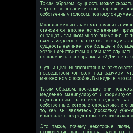
Таким образом, сущность может сказать
чертовски ненавижу этого парня», и ве
собственным голосом, поэтому он думает,
Инопланетянин знает, что начинать нужн
становится вполне естественным прив
обращать слишком много внимания на т
очень медленно, и все по порядку - с
сущность начинает все больше и больше 
хозяин действительно начинает слушать,
не поверить в это правильно? Для него э
Суть и цель инопланетянина заключаетс
посредством контроля над разумом, чт
множеством способов. Вы видите, что сила
Таким образом, поскольку они подра
медленно манипулируют и формируют ч
подвластным, рано или поздно у вас
собственные, которые определяют, кто вы
то, кем вы являетесь (поскольку убе
изменялось посредством этих типов ман
Это также, почему некоторые люди,
психические расстройства, начинают с