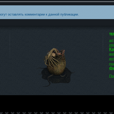
могут оставлять комментарии к данной публикации.
ТЕ
art
inte
Ка
ан
ин
пр
ф
Пок