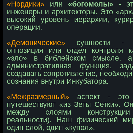
«Нордики»
или
«богомолы»
- эт
инженеры и архитекторы. Это «ар
высокий уровень иерархии, кур
операции.
«Демонические»
сущности - э
оппозиция или отдел контроля к
«зло» в библейском смысле, а
административная функция, за
создавать сопротивление, необходи
сознания внутри Инкубатора.
«Межразмерный»
аспект - это
путешествуют «из Зеты Сетки». 
между слоями конструкции
реальности). Наш физический м
один слой, один «купол».