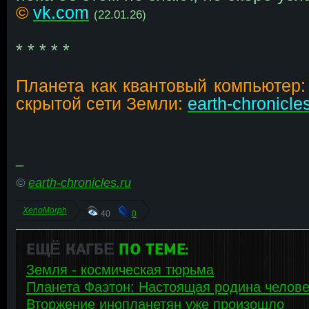
©
vk.com
(22.01.26)
* * * * *
Планета как квантовый компьютер: 
скрытой сети Земли:
earth-chronicles
_
©
earth-chronicles.ru
XenoMorph
40
0
ЕЩЁ КАГБΕ
ПО ТЕМЕ:
Земля - космическая тюрьма
Планета Фаэтон: Настоящая родина челове
Вторжение инопланетян уже произошло