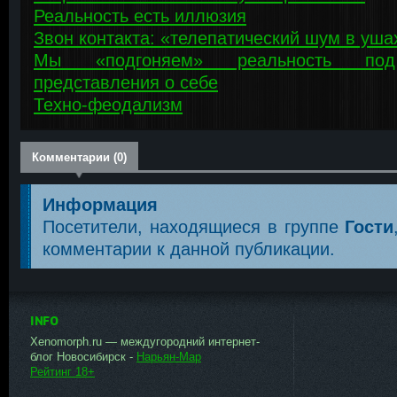
Реальность есть иллюзия
Звон контакта: «телепатический шум в уша
Мы «подгоняем» реальность по
представления о себе
Техно-феодализм
Комментарии (0)
Информация
Посетители, находящиеся в группе
Гости
комментарии к данной публикации.
INFO
Xenomorph.ru — междугородний интернет-
блог Новосибирск -
Нарьян-Мар
Рейтинг 18+