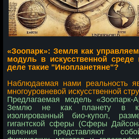
«Зоопарк»: Земля как управля
модуль в искусственной среде
деле такие "Инопланетяне"?
Наблюдаемая нами реальность яв
многоуровневой искусственной стру
Предлагаемая модель «Зоопарк-А
Землю не как планету в к
изолированный био-купол, раз
гигантской сферы (Сферы Дайсон
явления представляют соб