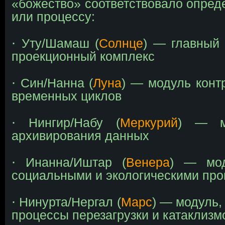
«божество» соответствовало опре
или процессу:
∙
Уту/Шамаш (
Солнце
) — главный 
проекционный комплекс
∙
Син/Нанна (
Луна
) — модуль конт
временных циклов
∙
Нингир/Набу (
Меркурий
) — м
архивирования данных
∙
Инанна/Иштар (
Венера
) — мод
социальными и экологическими пр
∙
Нинурта/Нергал (
Марс
) — модуль,
процессы перезагрузки и катаклизм