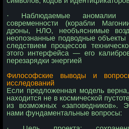
символов, кодов и идентификаторо
∙
Наблюдаемые аномалии 
современности (корабли Магони
дроны, НЛО, необъяснимые воз
неопознанные подводные объекты и 
следствием процессов техническ
этого интерфейса — его калибро
перезарядки энергией
Философские выводы и вопро
исследований
Если предложенная модель верна,
находится не в космической пустот
из возможных «заповедников». Э
нами фундаментальные вопросы:
∙
Цель проекта: сохранен