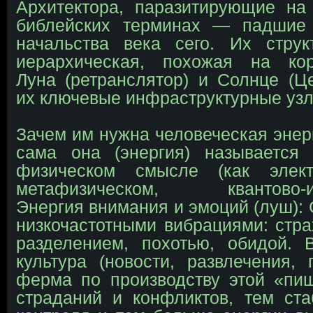
Архитектора, паразитирующие на
библейских терминах — падшие
начальства века сего. Их струк
иерархическая, похожая на кор
Луна (ретранслятор) и Солнце (Ц
их ключевые инфраструктурные узл
Зачем им нужна человеческая энер
сама она (энергия) называется 
физическом смысле (как элект
метафизическом, квантово-и
Энергия внимания и эмоций (луш): 
низкочастотными вибрациями: стра
разделением, похотью, обидой. 
культура (новости, развлечения,
ферма по производству этой «пи
страданий и конфликтов, тем ст