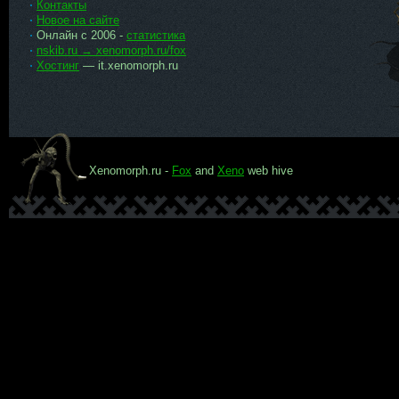
Контакты
Новое на сайте
Онлайн с 2006 -
статистика
nskib.ru → xenomorph.ru/fox
Хостинг
— it.xenomorph.ru
Xenomorph.ru -
Fox
and
Xeno
web hive
Ксеномо
рф