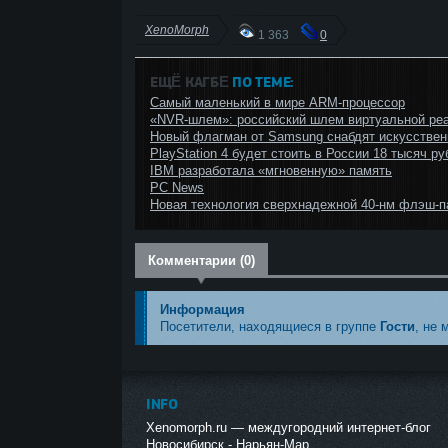
XenoMorph
1 363
0
ЕЩЁ КАГБΕ
ПО ТЕМЕ:
Самый маленький в мире ARM-процессор
«NVR-шлем»: российский шлем виртуальной ре
Новый флагман от Samsung снабдят искусстве
PlayStation 4 будет стоить в России 18 тысяч ру
IBM разработала «мгновенную» память
PC News
Новая технология сверхнадежной 40-нм флэш-п
Комментарии (0)
Информация
Посетители, находящиеся в группе
Гости
, не 
INFO
Xenomorph.ru — междугородний интернет-блог
Новосибирск -
Нарьян-Мар