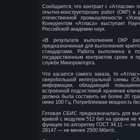
Сообщается, что контракт с «Атласом» 
опытно-конструкторских работ (ОКР) в
отечественной промышленности «Уско
Конкурентом «Атласа» выступает Науч
Российской академии наук.
«В результате выполнения ОКР раз
предназначенная для выполнения крипто
стандартами. Работа выполнена в по
государственным контрактом сроки и п
службе Минпромторга.
Что касается самого заказа, то «Атла
сверхбольшой интегральной схемы (СБ
информации, обладающей повышенн
встроенной подсистемой хранения ключе
должна была составить не более 20 гр
ниже 100 Гц. Потребляемая мощность бе
Готовая СБИС предназначалась для выч
кривой с модулем 512 бит на уровне не 
функции по алгоритму ГОСТ 34.11 — не 
28147 — не менее 2500 Мбит/с.