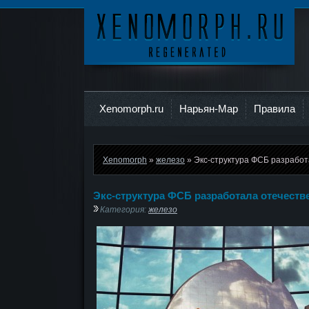
Ксеноморф
Xenomorph.ru
Нарьян-Мар
Правила
Xenomorph
»
железо
» Экс-структура ФСБ разрабо
Экс-структура ФСБ разработала отечест
Категория:
железо