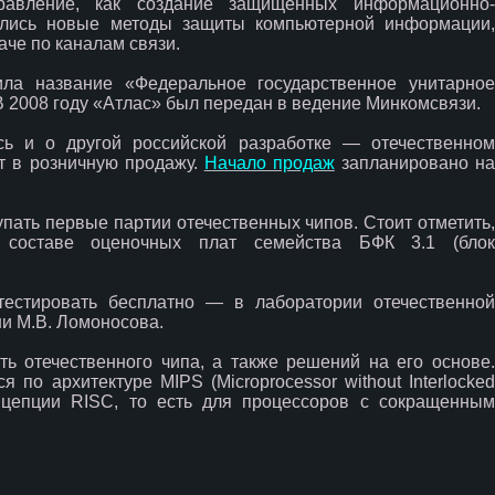
равление, как создание защищенных информационно-
вались новые методы защиты компьютерной информации,
че по каналам связи.
ила название «Федеральное государственное унитарное
 2008 году «Атлас» был передан в ведение Минкомсвязи.
сь и о другой российской разработке — отечественном
т в розничную продажу.
Начало продаж
запланировано н
упать первые партии отечественных чипов. Стоит отметить,
 составе оценочных плат семейства БФК 3.1 (блок
тестировать бесплатно — в лаборатории отечественной
и М.В. Ломоносова.
ь отечественного чипа, а также решений на его основе.
я по архитектуре MIPS (Microprocessor without Interlocked
концепции RISC, то есть для процессоров с сокращенным