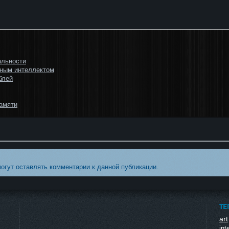
альности
нным интеллектом
блей
амяти
могут оставлять комментарии к данной публикации.
ТЕ
art
inte