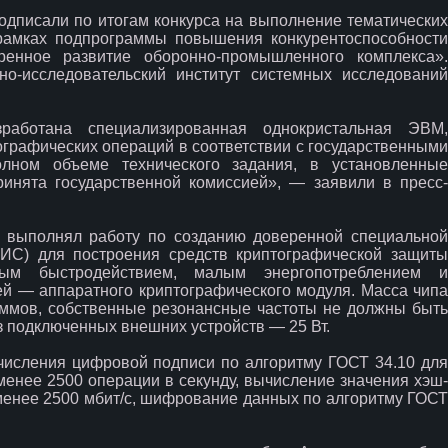
подписали по итогам конкурса на выполнение тематических
 рамках подпрограммы повышения конкурентоспособности
ренное развитие оборонно-промышленного комплекса».
но-исследовательский институт системных исследований
работана специализированная однокристальная ЭВМ,
графических операций в соответствии с государственными
лном объеме технического задания, в установленные
ринята государственной комиссией», — заявили в пресс-
с» выполнял работу по созданию доверенной специальной
ИС) для построения средств криптографической защиты
ым быстродействием, малым энергопотреблением и
й — аппаратного криптографического модуля. Масса чипа
аммов, собственные резонансные частоты не должны быть
з подключенных внешних устройств — 25 Вт.
исления цифровой подписи по алгоритму ГОСТ 34.10 для
менее 2500 операции в секунду, вычисление значения хэш-
менее 2500 мбит/с, шифрование данных по алгоритму ГОСТ