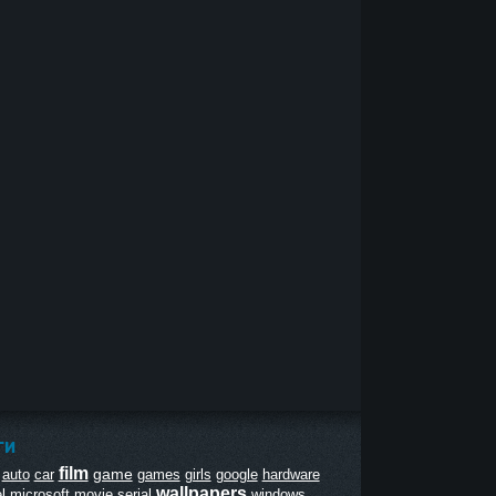
ГИ
film
game
auto
car
games
girls
google
hardware
wallpapers
l
microsoft
movie
serial
windows