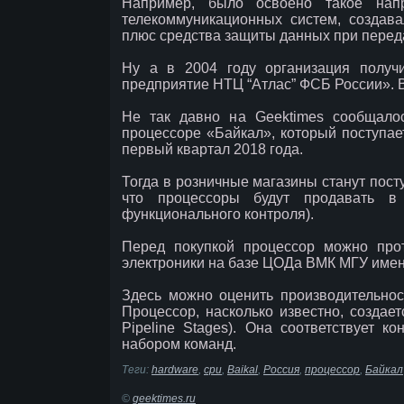
Например, было освоено такое нап
телекоммуникационных систем, созда
плюс средства защиты данных при переда
Ну а в 2004 году организация получ
предприятие НТЦ “Атлас” ФСБ России». В
Не так давно на Geektimes сообщало
процессоре «Байкал», который поступае
первый квартал 2018 года.
Тогда в розничные магазины станут пост
что процессоры будут продавать в
функционального контроля).
Перед покупкой процессор можно про
электроники на базе ЦОДа ВМК МГУ имен
Здесь можно оценить производительност
Процессор, насколько известно, создаетс
Pipeline Stages). Она соответствует 
набором команд.
Теги:
hardware
,
cpu
,
Baikal
,
Россия
,
процессор
,
Байкал
©
geektimes.ru