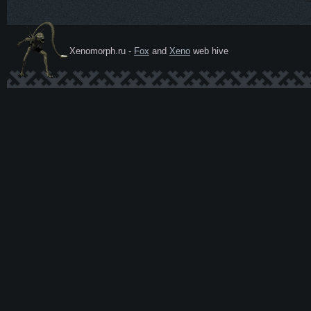
Xenomorph.ru -
Fox
and
Xeno
web hive
Ксеномо
рф