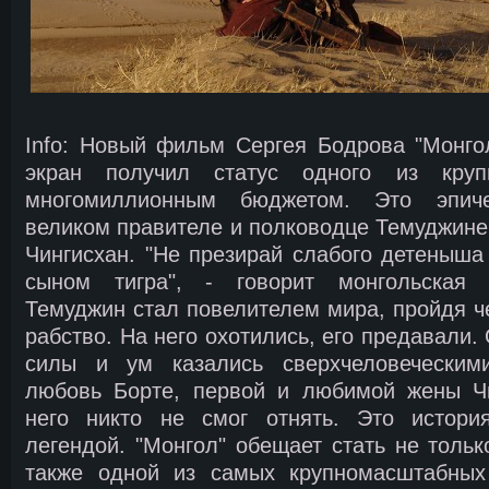
Info: Новый фильм Сергея Бодрова "Монго
экран получил статус одного из круп
многомиллионным бюджетом. Это эпиче
великом правителе и полководце Темуджине,
Чингисхан. "Не презирай слабого детеныша 
сыном тигра", - говорит монгольская 
Темуджин стал повелителем мира, пройдя че
рабство. На него охотились, его предавали. 
силы и ум казались сверхчеловеческим
любовь Борте, первой и любимой жены Чи
него никто не смог отнять. Это истори
легендой. "Монгол" обещает стать не тольк
также одной из самых крупномасштабных