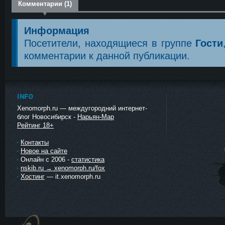
Комментарии (1)
Информация
Посетители, находящиеся в группе
Гости
комментарии к данной публикации.
INFO
Xenomorph.ru — междугородний интернет-
блог Новосибирск -
Нарьян-Мар
Рейтинг 18+
Контакты
Новое на сайте
Онлайн с 2006 -
статистика
nskib.ru → xenomorph.ru/fox
Хостинг
— it.xenomorph.ru