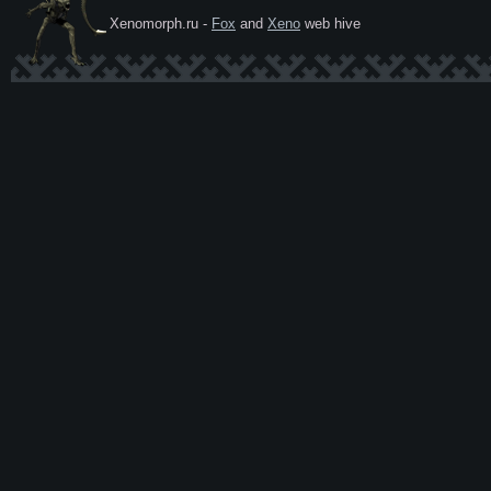
Xenomorph.ru -
Fox
and
Xeno
web hive
Ксеномо
рф