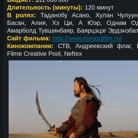
Длительность (минуты):
120 минут
В ролях:
Таданобу Асано, Хулан Чулуун
Басан, Алия, Хэ Ци, А Юэр, Однам Од
Амарболд Тувшинбаяр, Баярцэцэг Эрдэнэба
Сайт фильма:
http://www.mongolfilm.ru/
Кинокомпании:
СТВ, Андреевский флаг, K
Filme Creative Pool, Neftex