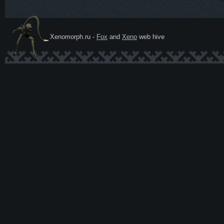
Xenomorph.ru -
Fox
and
Xeno
web hive
Ксеномо
рф