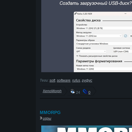
Теги:
soft
,
software
,
rufus
,
руфус
XenoMorph
24
0
MMORPG
игры