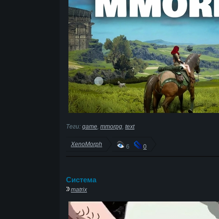
Теги:
game
,
mmorpg
,
text
XenoMorph
6
0
Система
matrix