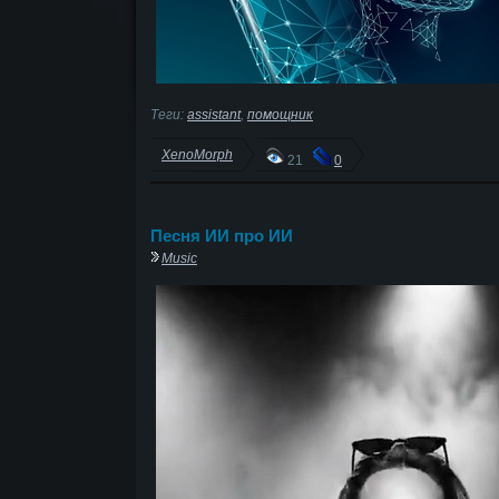
Теги:
assistant
,
помощник
XenoMorph
21
0
Песня ИИ про ИИ
Music