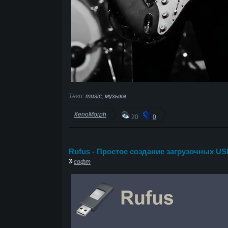
Теги:
music
,
музыка
XenoMorph
20
0
Rufus - Простое создание загрузочных U
софт