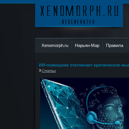
Ксеноморф
Xenomorph.ru
Нарьян-Мар
Правила
ИИ-помощник отключает критическое м
Статьи