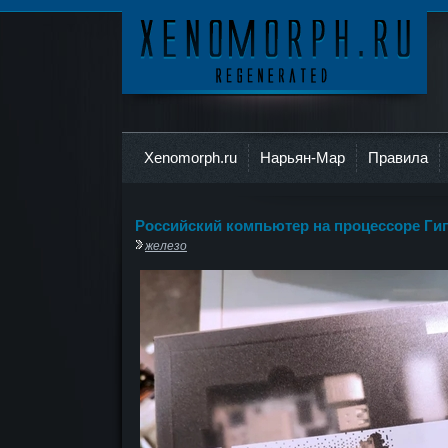
Ксеноморф
Xenomorph.ru
Нарьян-Мар
Правила
Российский компьютер на процессоре Ги
железо