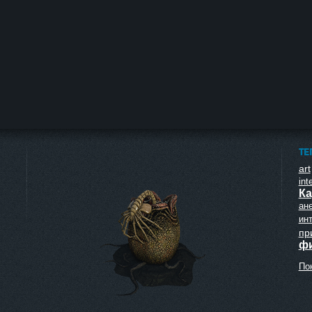
ТЕ
art
inte
Ка
ан
ин
пр
ф
Пок