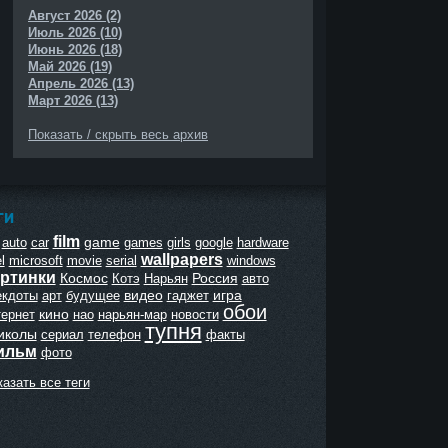
Август 2026 (2)
Июль 2026 (10)
Июнь 2026 (18)
Май 2026 (19)
Апрель 2026 (13)
Март 2026 (13)
Показать / скрыть весь архив
ГИ
film
game
auto
car
games
girls
google
hardware
wallpapers
l
microsoft
movie
serial
windows
ртинки
Космос
Россия
Котэ
Нарьян
авто
видео
игра
екдоты
арт
будущее
гаджет
обои
кино
тернет
нао
нарьян-мар
новости
тупня
иколы
сериал
телефон
факты
ильм
фото
азать все теги