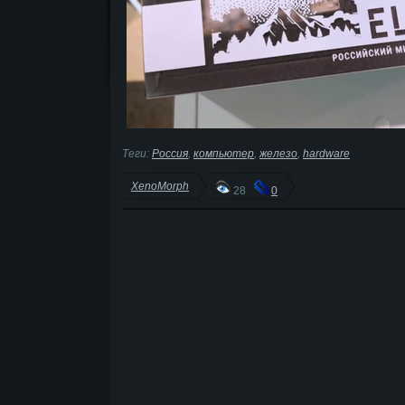
Теги:
Россия
,
компьютер
,
железо
,
hardware
XenoMorph
28
0