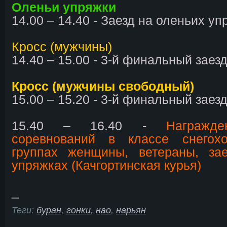
Оленьи упряжки
14.00 – 14.40 - Заезд на оленьих у
Кросс (мужчины)
14.40 – 15.00 - 3-й финальный заез
Кросс (мужчины свободный)
15.00 – 15.20 - 3-й финальный заез
15.40 – 16.40 -
Награжде
соревнований в классе снегох
группах женщины, ветераны, за
упряжках (Качгортинская курья)
_
Теги:
буран
,
гонки
,
нао
,
нарьян