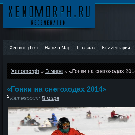
Ксеноморф
Xenomorph.ru
Нарьян-Мар
Правила
Комментарии
Xenomorph
»
В мире
» «Гонки на снегоходах 201
«Гонки на снегоходах 2014»
Категория:
В мире