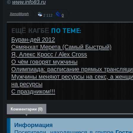
©
www.info83.ru
XenoMorph
2 112
0
ЕЩЁ КАГБΕ
ПО ТЕМЕ:
Буран-дей 2012
Сямянхат Мерета (Самый Быстрый)
Я, Алекс Кросс / Alex Cross
О чём говорят мужчины
Олимпиада: расписание прямых трансляци
Мужчины меняют ресурсы на секс, а женщи
на ресурсы
С праздником!!!
Комментарии (0)
Информация
Посетители, находящиеся в группе
Гости