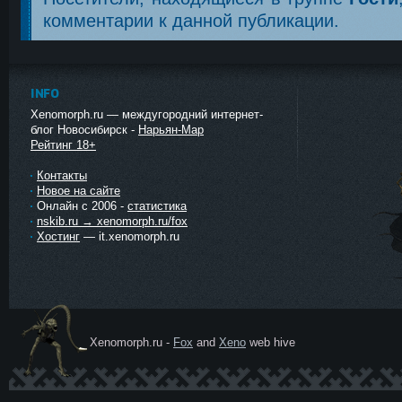
комментарии к данной публикации.
INFO
Xenomorph.ru — междугородний интернет-
блог Новосибирск -
Нарьян-Мар
Рейтинг 18+
Контакты
Новое на сайте
Онлайн с 2006 -
статистика
nskib.ru → xenomorph.ru/fox
Хостинг
— it.xenomorph.ru
Xenomorph.ru -
Fox
and
Xeno
web hive
Ксеномо