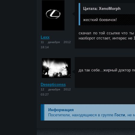
Цитата: XenoMorph
<
жесткий боевичок!
скачал по той ссылке что ты
Lexx
наоборот отстает, интерес не
11 декабря 2012
18:14
да так себе...жирный доктор 
<
Desepticonss
12 декабря 2012
03:27
Информация
Посетители, находящиеся в группе
Гости
, не 