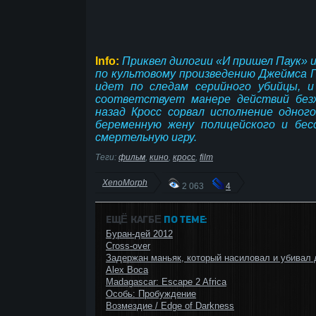
Info:
Приквел дилогии «И пришел Паук» 
по культовому произведению Джеймса 
идет по следам серийного убийцы, и
соответствует манере действий без
назад Кросс сорвал исполнение одног
беременную жену полицейского и бес
смертельную игру.
Теги:
фильм
,
кино
,
кросс
,
film
XenoMorph
2 063
4
ЕЩЁ КАГБΕ
ПО ТЕМЕ:
Буран-дей 2012
Cross-over
Задержан маньяк, который насиловал и убивал 
Alex Boca
Madagascar: Escape 2 Africa
Особь: Пробуждение
Возмездие / Edge of Darkness