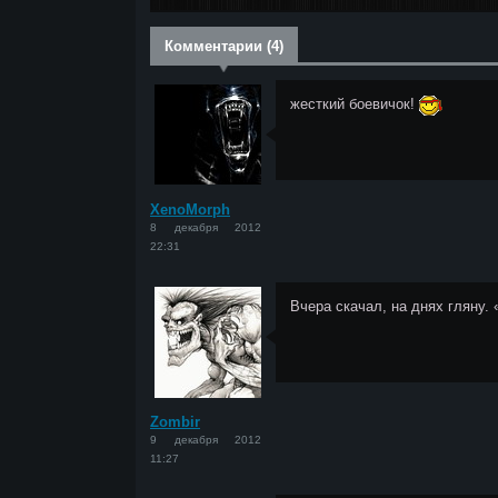
Комментарии (4)
жесткий боевичок!
<
XenoMorph
8 декабря 2012
22:31
Вчера скачал, на днях гляну.
<
Zombir
9 декабря 2012
11:27