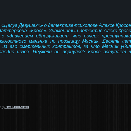
и «Целуя Девушек»» о детективе-психологе Алексе Кроссе
Паттерсона «Кросс». Знаменитый детектив Алекс Кросс
 с удивлением обнаруживает, что почерк преступника
жалостного маньяка по прозвищу Мясник. Десять лет
о из его смертельных контрактов, за что Мясник убил
следно исчез. Неужели он вернулся? Кросс вступает в
других маньяков