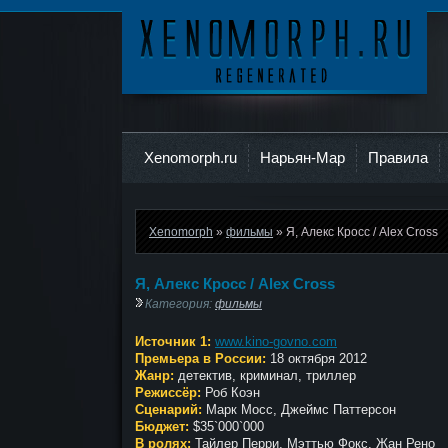
Ксеноморф
Xenomorph.ru
Нарьян-Мар
Правила
Xenomorph
»
фильмы
» Я, Алекс Кросс / Alex Cross
Я, Алекс Кросс / Alex Cross
Категория:
фильмы
Источник 1:
www.kino-govno.com
Премьера в России:
18 октября 2012
Жанр:
детектив, криминал, триллер
Режиссёр:
Роб Коэн
Сценарий:
Марк Мосс, Джеймс Паттерсон
Бюджет:
$35`000`000
В ролях:
Тайлер Перри, Мэттью Фокс, Жан Рено