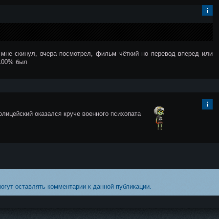
Ин
фо
рм
аци
я к
 мне скинул, вчера посмотрел, фильм чёткий но перевод вперед или
ком
 100% был
ме
нта
ри
ю
Ин
полицейский оказался круче военного психопата
фо
рм
аци
я к
ком
ме
нта
ри
ю
могут оставлять комментарии к данной публикации.