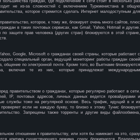
 большинства граждан, где подключение к сети стоит в несколько раз
сходит не из-за сложностей с включением Туркменистана в общую
авительства, которое стремится сделать Интернет малодоступным для
равительство, которое, к тому же, блокирует очень много сайтов, плюс
раждан в таких почтовых сервисах, как Gmail, Yahoo, Hotmail и другие.
 по защите прав человека (других стран) блокируются в этой стране,
ств.
hoo, Google, Microsoft о гражданах своей страны, которые работают с
оздало специальный орган, ведущий мониторинг работы граждан своей
а, общение по электронной почте. Кроме того, во Вьетнаме блокируются
тва, включая те из них, которые принадлежат международным
ред правительством о гражданах, которые регулярно работают в сети.
лей, IP, почтовых адресов, личных данных ведется провайдерами и
ые службы тоже на регулярной основе. Весь трафик, идущий в и из
 проверяет если не каждую букву, то близко к этому. Тунис блокирует
вительство. Запрещены также торренты и другие виды файлообмена,
ельном отношении к правительству, или хотя бы намекает на это, сразу
яется критика существующего режима, сразу блокируются. Владельцы