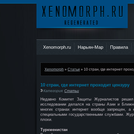
Ксеноморф
Xenomorph.ru
Нарьян-Мар
Правила
Xenomorph
»
Статьи
» 10 стран, где интернет прох
10 стран, где интернет проходит цензуру
Категория:
Статьи
Недавно Комитет Защиты Журналистов решил 
исследовании делался на страны Азии и Ближне
многих странах интернет вообще запрещен, а е
специальными государственными службами. Журн
плохи.
Туркменистан