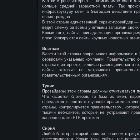
В этой стране интернет — немыслимое благо для
больше средней заработной платы. Так прои
инфраструктуру сети, а благодаря действиям пр
своих граждан.
В этой стране единственный сервис-провайдер — п
ведет слежку за всеми учетными записями своих г
Кроме того, сайты, принадлежащие организациям
плюс блокируются сайты крупных новостных агент
Вьетнам
Власти этой страны запрашивает информацию в Ya
сервисами указанных компаний. Правительство с
страны в интернете, включая размещение контент
сайты, которые не устраивают правительс
правительственным организациям.
Тунис
Провайдеры этой страны должны отчитываться пе
Что касается блогеров, то база их имен, паро
передается в соответствующие правительственн
страны, контролируется правительством, которое
тысячи веб-сайтов, которые не устраивают пра
запрещен даже FTP-протокол.
Сирия
Любой блоггер, который заявляет о своем отрицат
арестовывается. Кроме того, сайты, где появл