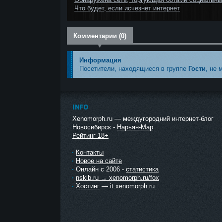
Что будет, если исчезнет интернет
Комментарии (0)
Информация
Посетители, находящиеся в группе
Гости
, не 
INFO
Xenomorph.ru — междугородний интернет-блог
Новосибирск -
Нарьян-Мар
Рейтинг 18+
Контакты
Новое на сайте
Онлайн с 2006 -
статистика
nskib.ru → xenomorph.ru/fox
Хостинг
— it.xenomorph.ru