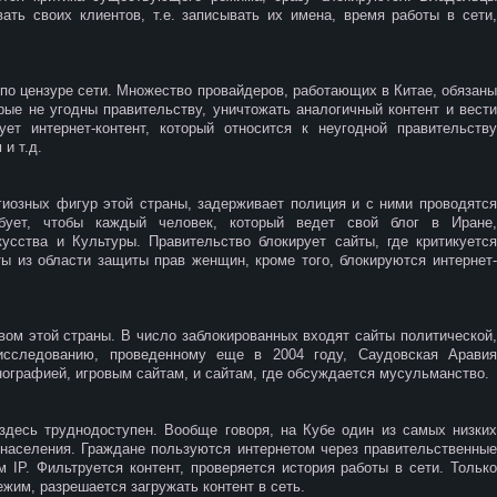
ать своих клиентов, т.е. записывать их имена, время работы в сети,
 по цензуре сети. Множество провайдеров, работающих в Китае, обязаны
рые не угодны правительству, уничтожать аналогичный контент и вести
ет интернет-контент, который относится к неугодной правительству
и т.д.
гиозных фигур этой страны, задерживает полиция и с ними проводятся
ебует, чтобы каждый человек, который ведет свой блог в Иране,
усства и Культуры. Правительство блокирует сайты, где критикуется
ы из области защиты прав женщин, кроме того, блокируются интернет-
вом этой страны. В число заблокированных входят сайты политической,
 исследованию, проведенному еще в 2004 году, Саудовская Аравия
нографией, игровым сайтам, и сайтам, где обсуждается мусульманство.
 здесь труднодоступен. Вообще говоря, на Кубе один из самых низких
 населения. Граждане пользуются интернетом через правительственные
м IP. Фильтруется контент, проверяется история работы в сети. Только
жим, разрешается загружать контент в сеть.