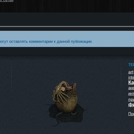
могут оставлять комментарии к данной публикации.
ТЕ
art
inte
Ка
ан
ин
пр
ф
Пок