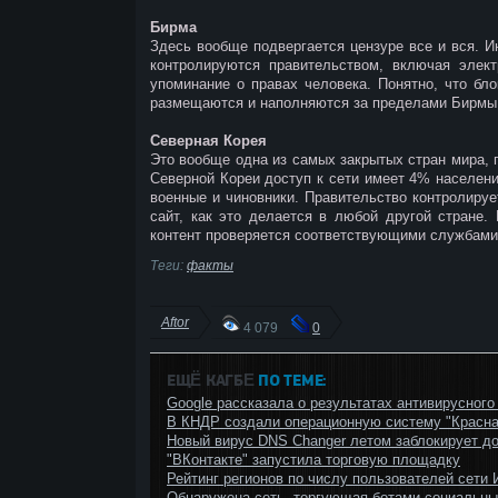
Бирма
Здесь вообще подвергается цензуре все и вся. И
контролируются правительством, включая элек
упоминание о правах человека. Понятно, что бл
размещаются и наполняются за пределами Бирмы 
Северная Корея
Это вообще одна из самых закрытых стран мира, 
Северной Кореи доступ к сети имеет 4% населени
военные и чиновники. Правительство контролируе
сайт, как это делается в любой другой стране.
контент проверяется соответствующими службами
Теги:
факты
Aftor
4 079
0
ЕЩЁ КАГБΕ
ПО ТЕМЕ:
Google рассказала о результатах антивирусного
В КНДР создали операционную систему "Красна
Новый вирус DNS Changer летом заблокирует до
"ВКонтакте" запустила торговую площадку
Рейтинг регионов по числу пользователей сети 
Обнаружена сеть, торгующая ботами социальны