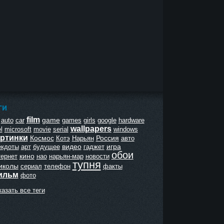
ГИ
film
game
auto
car
games
girls
google
hardware
wallpapers
l
microsoft
movie
serial
windows
ртинки
Космос
Россия
Котэ
Нарьян
авто
видео
игра
екдоты
арт
будущее
гаджет
обои
кино
тернет
нао
нарьян-мар
новости
тупня
иколы
сериал
телефон
факты
ильм
фото
азать все теги