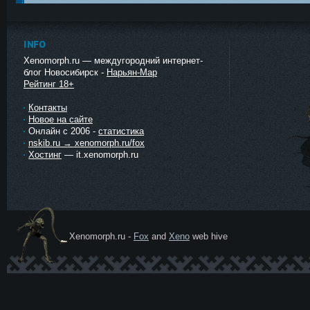
INFO
Xenomorph.ru — междугородний интернет-
блог Новосибирск -
Нарьян-Мар
Рейтинг 18+
Контакты
Новое на сайте
Онлайн с 2006 -
статистика
nskib.ru → xenomorph.ru/fox
Хостинг
— it.xenomorph.ru
Xenomorph.ru -
Fox
and
Xeno
web hive
Ксеномо
рф