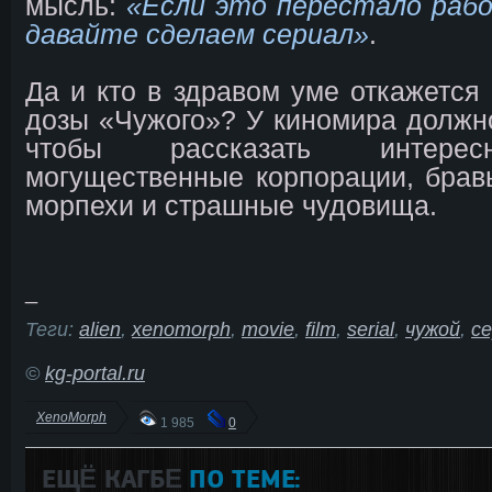
мысль:
«Если это перестало рабо
давайте сделаем сериал»
.
Да и кто в здравом уме откажется 
дозы «Чужого»? У киномира должно
чтобы рассказать интерес
могущественные корпорации, бра
морпехи и страшные чудовища.
_
Теги:
alien
,
xenomorph
,
movie
,
film
,
serial
,
чужой
,
с
©
kg-portal.ru
XenoMorph
1 985
0
ЕЩЁ КАГБΕ
ПО ТЕМЕ: